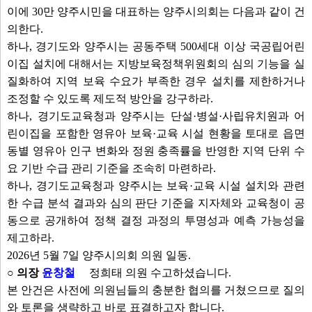
이에 30만 양주시민을 대표하는 양주시의회는 다음과 같이 건
의한다.
하나, 경기도와 양주시는 공동주택 500세대 이상 국공립어린
이집 설치에 대해서는 지방보육정책위원회의 심의 기능을 실
질화하여 지역 보육 수요가 부족한 경우 설치를 제한하거나
조정할 수 있도록 제도적 방안을 강구하라.
하나, 경기도교육청과 양주시는 단설·병설·사립유치원과 어
린이집을 포함한 영유아 보육·교육 시설 현황을 토대로 읍면
동별 영유아 인구 변화와 정원 충족률을 반영한 지역 단위 수
요 기반 수급 관리 기준을 조속히 마련하라.
하나, 경기도교육청과 양주시는 보육·교육 시설 설치와 관련
한 수급 분석 결과와 심의 판단 기준을 지자체와 교육청이 공
동으로 공개하여 정책 결정 과정의 투명성과 예측 가능성을
제고하라.
2026년 5월 7일 양주시의회 의원 일동.
○ 의장
윤창철
정희태 의원 수고하셨습니다.
본 안건은 사전에 의원님들의 충분한 협의를 거쳤으므로 질의
와 토론을 생략하고 바로 표결하고자 합니다.