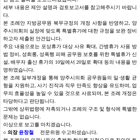
세부 내용은 제안 설명과 검토보고서를 참고해주시기 바랍니
다.
본 조례안 지방공무원 복무규정의 개정 사항을 반영하고, 양
주시의회의 실정에 맞도록 특별휴가에 대한 규정을 보완 정비
하고자 제출된 안건입니다.
주요 내용으로는 포상휴가 대상 사유 확대, 간병휴가 사용 방
법 정비, 성희롱, 성폭행 피해 공무원 보호를 위한 특별휴가 신
설, 배우자 출산 휴가의 10일에서 20일로 확대 등의 내용을 반
영하였습니다.
본 조례 일부개정을 통해 양주시의회 공무원들의 일·생활 균
형을 지원하고, 사기 진작과 직무 만족도 향상을 유도하며, 업
무의 효율성을 높일 수 있을 것으로 사료되며, 본 조례 개정은
타당하다고 판단됩니다.
그밖에 상위법령에 저촉되거나 조례의 구조 및 형식에 특별한
문제는 없습니다.
이상으로 보고를 마치겠습니다.
○ 의장
윤창철
전문위원 수고하셨습니다.