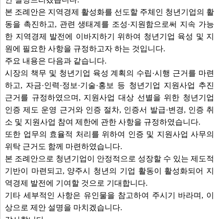
본 조례안은 지역경제 활성화를 선도할 주체인 청년기업의 활
동을 촉진하고, 관련 생태계를 조성·지원함으로써 지속 가능
한 지역경제 발전에 이바지하기 위하여 청년기업 육성 및 지
원에 필요한 사항을 규정하고자 하는 것입니다.
주요 내용은 다음과 같습니다.
시장의 책무 및 청년기업 육성 계획의 수립·시행 근거를 마련
하고, 자금·인력·정보·기술·홍보 등 청년기업 지원사업 추진
근거를 규정하였으며, 지원사업 대상 선별을 위한 청년기업
인증 제도 운영 근거와 인증 절차, 인증서 발급·변경, 인증 취
소 및 지원사업 참여 제한에 관한 사항을 규정하였습니다.
또한 업무의 효율적 처리를 위하여 인증 및 지원사업 사무의
위탁 근거도 함께 마련하였습니다.
본 조례안으로 청년기업이 안정적으로 성장할 수 있는 제도적
기반이 마련되고, 양주시 청년의 기업 활동이 활성화되어 지
역경제 발전에 기여할 것으로 기대합니다.
기타 세부적인 사항은 유인물을 참고하여 주시기 바라며, 이
상으로 제안 설명을 마치겠습니다.