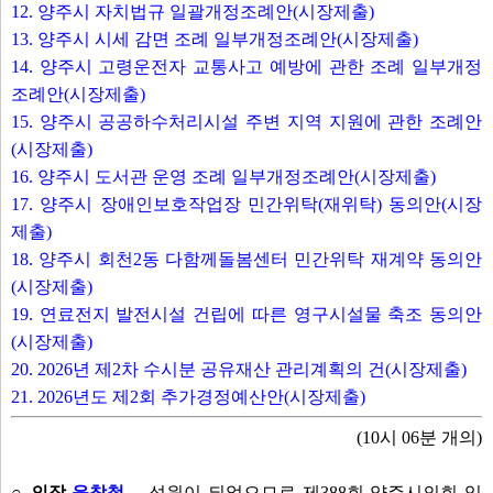
부록
12. 양주시 자치법규 일괄개정조례안(시장제출)
13. 양주시 시세 감면 조례 일부개정조례안(시장제출)
14. 양주시 고령운전자 교통사고 예방에 관한 조례 일부개정
조례안(시장제출)
15. 양주시 공공하수처리시설 주변 지역 지원에 관한 조례안
(시장제출)
16. 양주시 도서관 운영 조례 일부개정조례안(시장제출)
17. 양주시 장애인보호작업장 민간위탁(재위탁) 동의안(시장
제출)
18. 양주시 회천2동 다함께돌봄센터 민간위탁 재계약 동의안
(시장제출)
19. 연료전지 발전시설 건립에 따른 영구시설물 축조 동의안
(시장제출)
20. 2026년 제2차 수시분 공유재산 관리계획의 건(시장제출)
21. 2026년도 제2회 추가경정예산안(시장제출)
(10시 06분 개의)
○ 의장
윤창철
성원이 되었으므로 제388회 양주시의회 임