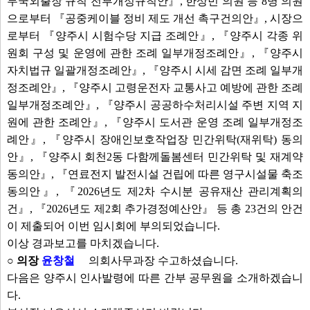
무국외출장 규칙 전부개정규칙안』, 한상민 의원 등 8명 의원
으로부터 『공중케이블 정비 제도 개선 촉구건의안』, 시장으
로부터 『양주시 시험수당 지급 조례안』, 『양주시 각종 위
원회 구성 및 운영에 관한 조례 일부개정조례안』, 『양주시
자치법규 일괄개정조례안』, 『양주시 시세 감면 조례 일부개
정조례안』, 『양주시 고령운전자 교통사고 예방에 관한 조례
일부개정조례안』, 『양주시 공공하수처리시설 주변 지역 지
원에 관한 조례안』, 『양주시 도서관 운영 조례 일부개정조
례안』, 『양주시 장애인보호작업장 민간위탁(재위탁) 동의
안』, 『양주시 회천2동 다함께돌봄센터 민간위탁 및 재계약
동의안』, 『연료전지 발전시설 건립에 따른 영구시설물 축조
동의안』, 『2026년도 제2차 수시분 공유재산 관리계획의
건』, 『2026년도 제2회 추가경정예산안』 등 총 23건의 안건
이 제출되어 이번 임시회에 부의되었습니다.
이상 경과보고를 마치겠습니다.
○ 의장
윤창철
의회사무과장 수고하셨습니다.
다음은 양주시 인사발령에 따른 간부 공무원을 소개하겠습니
다.