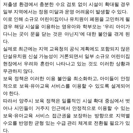
저출생 환경에서 충분한 수요 검토 없이 시설이 확대될 경우
일부 지역에서는 정원 미달과 운영 어려움이 발생할 수 있다.
이로 인해 소규모 어린이집이나 유치원이 폐원을 고민하게 될
경우 해당 시설을 이용하는 영유아와 학부모는 ‘우리 아이가
다니는 곳이 문을 닫는 것은 아닌지’에 대한 불안을 겪게 된
다.
실제로 최근에는 지역 교육청의 공식 계획에도 포함되지 않은
단설유치원 신설 가능성이 거론되면서 일부 소규모 어린이집
현장에서 우려와 혼란이 나타나고 있는 것도 이러한 상황과
무관하지 않다.
보육 정책은 이러한 이용 불안을 최소화하고, 아이들이 안정
적으로 보육·유아교육 서비스를 이용할 수 있도록 설계되어
야 한다.
따라서 양주시 보육 정책은 일률적인 시설 확대 중심에서 벗
어나 시민들이 거주지 인근에서 안정적으로 이용할 수 있는
보육·유아교육 서비스 접근권을 보장하는 방향으로 지역별
수요를 반영한 균형 있는 수급 관리 체계로 전환될 필요가 있
다.