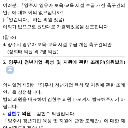
여러분, 『양주시 영유아 보육·교육 시설 수급 개선 촉구건의
안』에 대해 이의 없으십니까?
(「없습니다」 하는 의원 있음)
이의가 없으므로 원안대로 가결되었음을 선포합니다.
(참 조)
4. 양주시 영유아 보육·교육 시설 수급 개선 촉구건의안
(정희태 의원 외 7명 의원)
5. 양주시 청년기업 육성 및 지원에 관한 조례안(의원발의)
의사일정 제5항 『양주시 청년기업 육성 및 지원에 관한 조례
안』을 상정합니다.
발의 의원을 대표하여 김현수 의원 나오셔서 발표해주시기 바
랍니다.
○
김현수
의원
김현수 의원입니다.
『양주시 청년기업 육성 및 지원에 관한 조례안』에 대한 제
안 설명드리겠습니다.