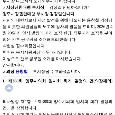
부시장 나오셔서 소개해주시기 바랍니다.
○ 시장권한대행 부시장
김정일 안녕하십니까?
양주시장권한대행 부시장 김정일입니다.
시민의 대변자로서 시정 발전을 위해 애쓰시는 윤창철 의장님
을 비롯한 의원님들의 노고에 감사의 말씀을 드리며, 2026년 4
월 20일 자 인사 발령에 따라 보직 변경, 직무대리 보직을 부여
받은 간부 공무원을 소개해드리겠습니다.
박현실 징수과장입니다.
백미란 복지지원과장 직무대리입니다.
이상으로 간부 공무원 소개를 마치겠습니다.
감사합니다.
○ 의장
윤창철
부시장님 수고하셨습니다.
1. 제388회 양주시의회 임시회 회기 결정의 건(의장제의)
의사일정 제1항 『제388회 양주시의회 임시회 회기 결정의
건』을 상정합니다.
이번 임시회 회기는 의원님들께서 사전에 협의해주신 대로 오