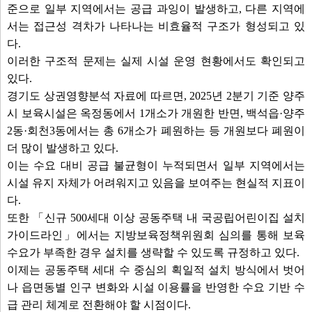
준으로 일부 지역에서는 공급 과잉이 발생하고, 다른 지역에
서는 접근성 격차가 나타나는 비효율적 구조가 형성되고 있
다.
이러한 구조적 문제는 실제 시설 운영 현황에서도 확인되고
있다.
경기도 상권영향분석 자료에 따르면, 2025년 2분기 기준 양주
시 보육시설은 옥정동에서 1개소가 개원한 반면, 백석읍·양주
2동·회천3동에서는 총 6개소가 폐원하는 등 개원보다 폐원이
더 많이 발생하고 있다.
이는 수요 대비 공급 불균형이 누적되면서 일부 지역에서는
시설 유지 자체가 어려워지고 있음을 보여주는 현실적 지표이
다.
또한 「신규 500세대 이상 공동주택 내 국공립어린이집 설치
가이드라인」에서는 지방보육정책위원회 심의를 통해 보육
수요가 부족한 경우 설치를 생략할 수 있도록 규정하고 있다.
이제는 공동주택 세대 수 중심의 획일적 설치 방식에서 벗어
나 읍면동별 인구 변화와 시설 이용률을 반영한 수요 기반 수
급 관리 체계로 전환해야 할 시점이다.