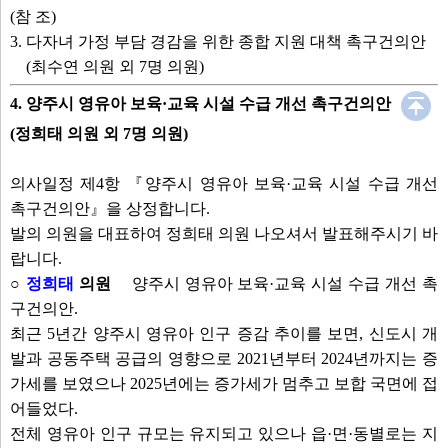
(참 조)
3. 다자녀 가정 부담 경감을 위한 종합 지원 대책 촉구건의안
(최수연 의원 외 7명 의원)
4. 양주시 영유아 보육·교육 시설 수급 개선 촉구건의안
(정희태 의원 외 7명 의원)
의사일정 제4항 『양주시 영유아 보육·교육 시설 수급 개선
촉구건의안』을 상정합니다.
발의 의원을 대표하여 정희태 의원 나오셔서 발표해주시기 바
랍니다.
○
정희태
의원
양주시 영유아 보육·교육 시설 수급 개선 촉
구건의안.
최근 5년간 양주시 영유아 인구 증감 추이를 보면, 신도시 개
발과 공동주택 공급의 영향으로 2021년부터 2024년까지는 증
가세를 보였으나 2025년에는 증가세가 멈추고 보합 국면에 접
어들었다.
전체 영유아 인구 규모는 유지되고 있으나 읍·면·동별로는 지