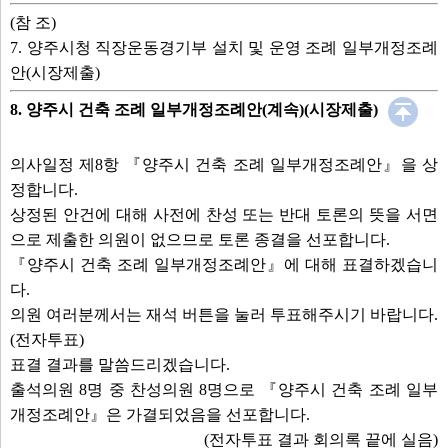
(참 조)
7. 양주시청 직장운동경기부 설치 및 운영 조례 일부개정조례
안(시장제출)
8. 양주시 건축 조례 일부개정조례안(계속)(시장제출)
의사일정 제8항 『양주시 건축 조례 일부개정조례안』을 상
정합니다.
상정된 안건에 대해 사전에 찬성 또는 반대 토론의 뜻을 서면
으로 제출한 의원이 없으므로 토론 종결을 선포합니다.
『양주시 건축 조례 일부개정조례안』에 대해 표결하겠습니
다.
의원 여러분께서는 재석 버튼을 눌러 투표해주시기 바랍니다.
(전자투표)
표결 결과를 말씀드리겠습니다.
출석의원 8명 중 찬성의원 8명으로 『양주시 건축 조례 일부
개정조례안』은 가결되었음을 선포합니다.
(전자투표 결과 회의록 끝에 실음)