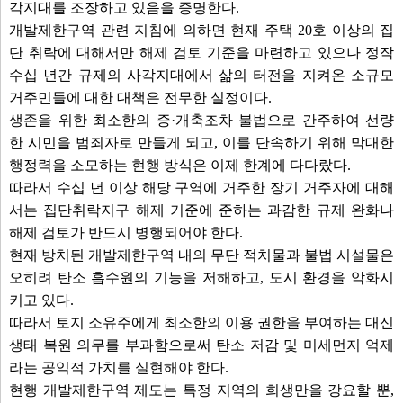
각지대를 조장하고 있음을 증명한다.
개발제한구역 관련 지침에 의하면 현재 주택 20호 이상의 집
단 취락에 대해서만 해제 검토 기준을 마련하고 있으나 정작
수십 년간 규제의 사각지대에서 삶의 터전을 지켜온 소규모
거주민들에 대한 대책은 전무한 실정이다.
생존을 위한 최소한의 증·개축조차 불법으로 간주하여 선량
한 시민을 범죄자로 만들게 되고, 이를 단속하기 위해 막대한
행정력을 소모하는 현행 방식은 이제 한계에 다다랐다.
따라서 수십 년 이상 해당 구역에 거주한 장기 거주자에 대해
서는 집단취락지구 해제 기준에 준하는 과감한 규제 완화나
해제 검토가 반드시 병행되어야 한다.
현재 방치된 개발제한구역 내의 무단 적치물과 불법 시설물은
오히려 탄소 흡수원의 기능을 저해하고, 도시 환경을 악화시
키고 있다.
따라서 토지 소유주에게 최소한의 이용 권한을 부여하는 대신
생태 복원 의무를 부과함으로써 탄소 저감 및 미세먼지 억제
라는 공익적 가치를 실현해야 한다.
현행 개발제한구역 제도는 특정 지역의 희생만을 강요할 뿐,