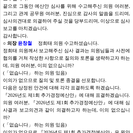
끝으로 그동안 예산안 심사를 위해 수고해주신 의원 여러분,
그리고 관계 공무원 여러분, 진심으로 감사의 말씀을 드리며,
심사의견대로 의결하여 주실 것을 당부드리며, 이상으로 심사
보고를 마치겠습니다.
감사합니다.
○ 의장
윤창철
정희태 의원 수고하셨습니다.
정희태 의원께서 보고해주신 심사 결과는 의원님들과 사전에
협의를 거쳐 작성한 사항으로 질의와 토론을 생략하고자 하는
데, 의원 여러분, 이의 없으십니까?
(「없습니다」 하는 의원 있음)
이의가 없으므로 질의 및 토론 종결을 선포합니다.
다음은 상정된 안건에 대해 각각 표결하도록 하겠습니다.
『2026년도 제1회 추가경정예산안』에 대해 표결하겠습니다.
의원 여러분, 『2026년도 제1회 추가경정예산안』에 대해 심
사결과 보고의견과 같이 의결하고자 하는데, 이의 없으십니
까?
(「없습니다」 하는 의원 있음)
이의가 없으므로 『2026년도 제1회 추가경정예산안』은 원안