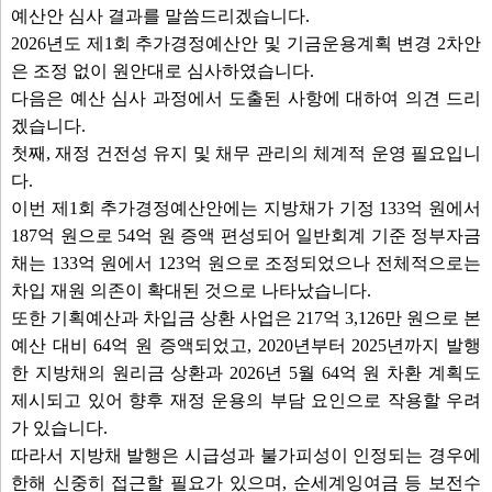
예산안 심사 결과를 말씀드리겠습니다.
2026년도 제1회 추가경정예산안 및 기금운용계획 변경 2차안
은 조정 없이 원안대로 심사하였습니다.
다음은 예산 심사 과정에서 도출된 사항에 대하여 의견 드리
겠습니다.
첫째, 재정 건전성 유지 및 채무 관리의 체계적 운영 필요입니
다.
이번 제1회 추가경정예산안에는 지방채가 기정 133억 원에서
187억 원으로 54억 원 증액 편성되어 일반회계 기준 정부자금
채는 133억 원에서 123억 원으로 조정되었으나 전체적으로는
차입 재원 의존이 확대된 것으로 나타났습니다.
또한 기획예산과 차입금 상환 사업은 217억 3,126만 원으로 본
예산 대비 64억 원 증액되었고, 2020년부터 2025년까지 발행
한 지방채의 원리금 상환과 2026년 5월 64억 원 차환 계획도
제시되고 있어 향후 재정 운용의 부담 요인으로 작용할 우려
가 있습니다.
따라서 지방채 발행은 시급성과 불가피성이 인정되는 경우에
한해 신중히 접근할 필요가 있으며, 순세계잉여금 등 보전수