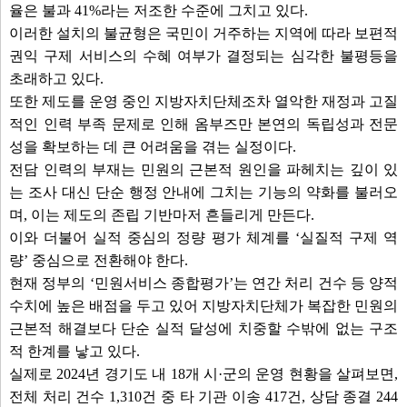
율은 불과 41%라는 저조한 수준에 그치고 있다.
이러한 설치의 불균형은 국민이 거주하는 지역에 따라 보편적
권익 구제 서비스의 수혜 여부가 결정되는 심각한 불평등을
초래하고 있다.
또한 제도를 운영 중인 지방자치단체조차 열악한 재정과 고질
적인 인력 부족 문제로 인해 옴부즈만 본연의 독립성과 전문
성을 확보하는 데 큰 어려움을 겪는 실정이다.
전담 인력의 부재는 민원의 근본적 원인을 파헤치는 깊이 있
는 조사 대신 단순 행정 안내에 그치는 기능의 약화를 불러오
며, 이는 제도의 존립 기반마저 흔들리게 만든다.
이와 더불어 실적 중심의 정량 평가 체계를 ‘실질적 구제 역
량’ 중심으로 전환해야 한다.
현재 정부의 ‘민원서비스 종합평가’는 연간 처리 건수 등 양적
수치에 높은 배점을 두고 있어 지방자치단체가 복잡한 민원의
근본적 해결보다 단순 실적 달성에 치중할 수밖에 없는 구조
적 한계를 낳고 있다.
실제로 2024년 경기도 내 18개 시·군의 운영 현황을 살펴보면,
전체 처리 건수 1,310건 중 타 기관 이송 417건, 상담 종결 244