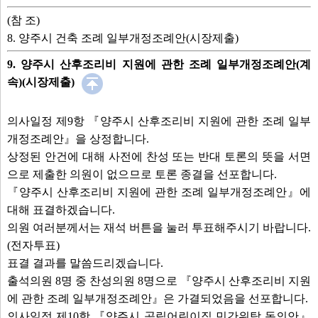
(참 조)
8. 양주시 건축 조례 일부개정조례안(시장제출)
9. 양주시 산후조리비 지원에 관한 조례 일부개정조례안(계
속)(시장제출)
의사일정 제9항 『양주시 산후조리비 지원에 관한 조례 일부
개정조례안』을 상정합니다.
상정된 안건에 대해 사전에 찬성 또는 반대 토론의 뜻을 서면
으로 제출한 의원이 없으므로 토론 종결을 선포합니다.
『양주시 산후조리비 지원에 관한 조례 일부개정조례안』에
대해 표결하겠습니다.
의원 여러분께서는 재석 버튼을 눌러 투표해주시기 바랍니다.
(전자투표)
표결 결과를 말씀드리겠습니다.
출석의원 8명 중 찬성의원 8명으로 『양주시 산후조리비 지원
에 관한 조례 일부개정조례안』은 가결되었음을 선포합니다.
의사일정 제10항 『양주시 공립어린이집 민간위탁 동의안』