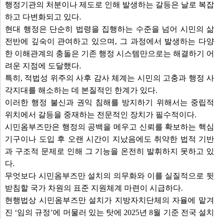
행정기관의 처분이나 제도로 인해 발생하는 갈등은 날로 복잡
하고 다변화되고 있다.
현대 행정은 단순히 법령을 집행하는 수준을 넘어 시민의 삶
전반에 깊숙이 관여하고 있으며, 그 과정에서 발생하는 다양
한 이해관계의 충돌은 기존 행정 시스템만으로는 해결하기 어
려운 지점에 도달했다.
특히, 적법성 위주의 사후 감사 체계는 시민의 고충과 행정 사
각지대를 해소하는 데 본질적인 한계가 있다.
이러한 행정 불신과 권익 침해를 방지하기 위해서는 중립적
위치에서 갈등을 중재하는 전문적인 장치가 필수적이다.
시민옴부즈만은 행정의 공백을 메우고 신뢰를 확보하는 핵심
기구이나 도입 후 오랜 시간이 지났음에도 취약한 법적 기반
과 구조적 문제로 인해 그 기능을 온전히 발휘하지 못하고 있
다.
무엇보다 시민옴부즈만 설치의 의무화와 이를 실질적으로 뒷
받침할 국가 차원의 표준 지원체계 마련이 시급하다.
현행법상 시민옴부즈만 설치가 지방자치단체의 자율에 맡겨
진 ‘임의 규정’에 머물러 있는 탓에 2025년 8월 기준 전국 설치