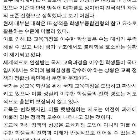
있으나 기준과 반영 방식이 대학별로 상이하여 전국적인 차원
의 표준 전형으로 정착했다고 보기 어렵다.
현재 대부분 대학은 IB 성적을 학생부종합전형의 참고 요소로
활용하는 수준에 머물러 있다.
이로 인해 IB 교육과정을 이수한 학생들은 수능 대비가 부족
해질 수 있고, 내신 평가 구조에서도 불리함을 호소하는 상황
이 제기되고 있다.
세계적으로 인정받는 국제 교육과정을 이수한 학생들이 국내
입시에서는 오히려 불확실성을 감수해야 하는 상황은 교육 정
책의 정합성 측면에서 분명한 문제이다.
국가는 공교육 혁신을 위해 국제 교육과정을 도입하고 확산시
키고 있으나 이를 성실히 이수한 학생들의 진학 경로는 제도
적으로 충분히 보장되지 않고 있다.
교육은 변화했지만, 이를 뒷받침하는 제도는 여전히 과거에
머물러 있는 정책적 모순이 나타나고 있는 것이다.
공교육 혁신 정책의 성공은 교육과정 도입이 아니라 이를 이
수한 학생들의 진학과 미래가 안정적으로 이어질 수 있는 제