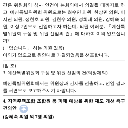
간은 위원회의 심사 안건이 본회의에서 의결될 때까지로 하
고, 예산특별위원회 위원으로는 최수연 의원, 한상민 의원, 이
지연 의원, 정현호 의원, 김현수 의원, 정희태 의원, 강혜숙 의
원, 이상 7인으로 선임하고자 하는데, 의원 여러분, 『예산특
별위원회 구성 및 위원 선임의 건』에 대하여 이의 없으십니
까?
(「없습니다」 하는 의원 있음)
이의가 없으므로 원안대로 가결되었음을 선포합니다.
(참 조)
3. 예산특별위원회 구성 및 위원 선임의 건(의장제의)
예산특별위원회에서는 위원장과 간사를 선출하고, 선임 결과
를 서면으로 보고해주시기 바랍니다.
4. 지역주택조합 조합원 등 피해 예방을 위한 제도 개선 촉구
건의안
(강혜숙 의원 외 7명 의원)