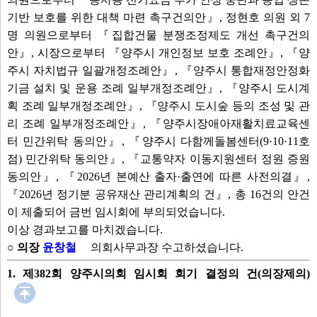
기반 보호를 위한 대책 마련 촉구건의안』, 정현호 의원 외 7
명 의원으로부터 『집합건물 분쟁조정제도 개선 촉구건의
안』, 시장으로부터 『양주시 개인정보 보호 조례안』, 『양
주시 자치법규 일괄개정조례안』, 『양주시 통합재정안정화
기금 설치 및 운용 조례 일부개정조례안』, 『양주시 도시계
획 조례 일부개정조례안』, 『양주시 도시숲 등의 조성 및 관
리 조례 일부개정조례안』, 『양주시장애아재활치료교육센
터 민간위탁 동의안』, 『양주시 다함께돌봄센터(9·10·11호
점) 민간위탁 동의안』, 『교통약자 이동지원센터 정원 증원
동의안』, 『2026년 본예산 출자·출연에 따른 사전의결』,
『2026년 정기분 공유재산 관리계획의 건』, 총 16건의 안건
이 제출되어 금번 임시회에 부의되었습니다.
이상 경과보고를 마치겠습니다.
○ 의장
윤창철
의회사무과장 수고하셨습니다.
1. 제382회 양주시의회 임시회 회기 결정의 건(의장제의)