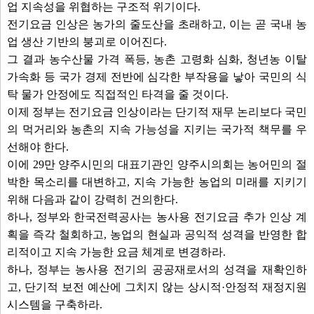
업 지속성을 위협하는 구조적 위기이다.
전기요금 인상은 농가의 줄도산을 초래하고, 이는 곧 국내 농
업 생산 기반의 붕괴로 이어진다.
그 결과 농수산물 가격 폭등, 농촌 고령화 심화, 청년농 이탈
가속화 등 국가 경제 전반에 심각한 부작용을 낳아 국민의 식
탁 물가 안정에도 직접적인 타격을 줄 것이다.
이제 정부는 전기요금 인상이라는 단기적 재무 논리보다 국민
의 먹거리와 농촌의 지속 가능성을 지키는 국가적 책무를 우
선해야 한다.
이에 29만 양주시민의 대표기관인 양주시의회는 농어민의 절
박한 목소리를 대변하고, 지속 가능한 농업의 미래를 지키기
위해 다음과 같이 강력히 건의한다.
하나, 정부와 한국전력공사는 농사용 전기요금 추가 인상 계
획을 즉각 철회하고, 농업의 현실과 공익적 성격을 반영한 합
리적이고 지속 가능한 요금 체계로 변경하라.
하나, 정부는 농사용 전기의 공공재로서의 성격을 재확인하
고, 단기적 보전 예산에 그치지 않는 상시적·안정적 재정지원
시스템을 구축하라.