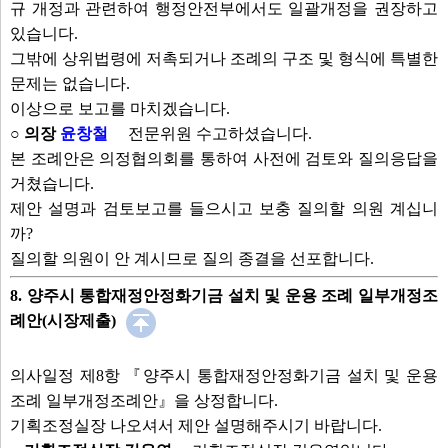
규 개정과 관련하여 행정안전부에서도 일괄개정을 권장하고
있습니다.
그밖에 상위법령에 저촉되거나 조례의 구조 및 형식에 특별한
문제는 없습니다.
이상으로 보고를 마치겠습니다.
○ 의장
윤창철
전문위원 수고하셨습니다.
본 조례안은 의정협의회를 통하여 사전에 검토와 질의응답을
거쳤습니다.
제안 설명과 검토보고를 들으시고 보충 질의할 의원 계십니
까?
질의할 의원이 안 계시므로 질의 종결을 선포합니다.
8. 양주시 통합재정안정화기금 설치 및 운용 조례 일부개정조
례안(시장제출)
의사일정 제8항 『양주시 통합재정안정화기금 설치 및 운용
조례 일부개정조례안』을 상정합니다.
기획조정실장 나오셔서 제안 설명해주시기 바랍니다.