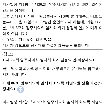
의사일정 제1항 『제382회 양주시의회 임시회 회기 결정의
건』을 상정합니다.
금번 임시회 회기는 의원님들께서 사전에 협의해주신 대로 오
늘부터 11월 14일까지 12일간 운영하고자 하는데, 의원 여러
분, 『제382회 양주시의회 임시회 회기 결정의 건』에 대해 이
의 없으십니까?
(「없습니다」 하는 의원 있음)
이의가 없으므로 원안대로 가결되었음을 선포합니다.
(참 조)
1. 제382회 양주시의회 임시회 회기 결정의 건(의장제의)
금번 임시회 의사일정은 미리 배부해드린 유인물을 참고해주
시기 바랍니다.
2. 제382회 양주시의회 임시회 회의록 서명의원 선출의 건(의
장제의)
의사일정 제2항 『제382회 양주시의회 임시회 회의록 서명의