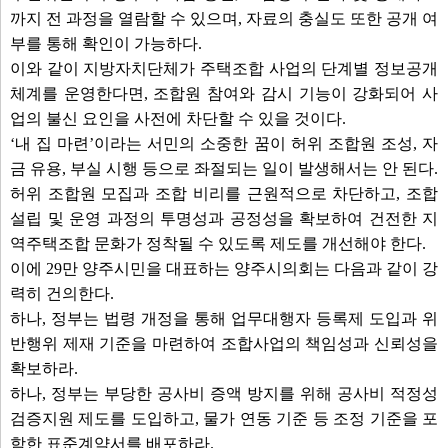
까지 전 과정을 열람할 수 있으며, 자료의 충실도 또한 공개 여
부를 통해 확인이 가능하다.
이와 같이 지방자치단체가 주택조합 사업의 단계별 정보공개
체계를 운영한다면, 조합원 참여와 감시 기능이 강화되어 사
업의 불신 요인을 사전에 차단할 수 있을 것이다.
‘내 집 마련’이라는 서민의 소중한 꿈이 허위 조합원 조성, 자
금 유용, 부실 시행 등으로 좌절되는 일이 발생해서는 안 된다.
허위 조합원 모집과 조합 비리를 근원적으로 차단하고, 조합
설립 및 운영 과정의 투명성과 공정성을 확보하여 건전한 지
역주택조합 문화가 정착될 수 있도록 제도를 개선해야 한다.
이에 29만 양주시민을 대표하는 양주시의회는 다음과 같이 강
력히 건의한다.
하나, 정부는 법령 개정을 통해 업무대행자 등록제 도입과 위
반행위 제재 기준을 마련하여 조합사업의 책임성과 신뢰성을
확보하라.
하나, 정부는 부당한 공사비 증액 방지를 위해 공사비 적정성
검증지원 제도를 도입하고, 물가 연동 기준 등 조정 기준을 포
함한 표준계약서를 배포하라.