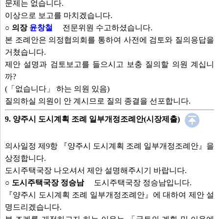
문제는 없습니다.
이상으로 보고를 마치겠습니다.
○ 의장
윤창철
전문위원 수고하셨습니다.
본 조례안은 의정협의회를 통하여 사전에 검토와 질의응답을
거쳤습니다.
제안 설명과 검토보고를 들으시고 보충 질의할 의원 계십니
까?
(「없습니다」 하는 의원 있음)
질의하실 의원이 안 계시므로 질의 종결을 선포합니다.
9. 양주시 도시계획 조례 일부개정조례안(시장제출)
의사일정 제9항 『양주시 도시계획 조례 일부개정조례안』을
상정합니다.
도시주택국장 나오셔서 제안 설명해주시기 바랍니다.
○ 도시주택국장 정승남
도시주택국장 정승남입니다.
『양주시 도시계획 조례 일부개정조례안』에 대하여 제안 설
명드리겠습니다.