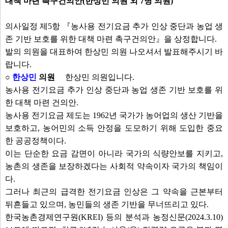
대책 마련 촉구건의안(한상민 의원 외 7명 의원)
의사일정 제5항 『농사용 전기요금 추가 인상 중단과 농업 생
존 기반 보호를 위한 대책 마련 촉구건의안』을 상정합니다.
발의 의원을 대표하여 한상민 의원 나오셔서 발표해주시기 바
랍니다.
○
한상민
의원
한상민 의원입니다.
농사용 전기요금 추가 인상 중단과 농업 생존 기반 보호를 위
한 대책 마련 건의안.
농사용 전기요금 제도는 1962년 국가가 농어업의 생산 기반을
보호하고, 농어민의 소득 안정을 도모하기 위해 도입한 중요
한 공공정책이다.
이는 단순한 요금 감면이 아니라 국가의 식량안보를 지키고,
농촌의 생존을 보장하겠다는 사회적 약속이자 국가의 책임이
다.
그러나 최근의 급격한 전기요금 인상은 그 약속을 근본부터
뒤흔들고 있으며, 농민들의 생존 기반을 무너뜨리고 있다.
한국농촌경제연구원(KREI) 등의 분석과 농정신문(2024.3.10)