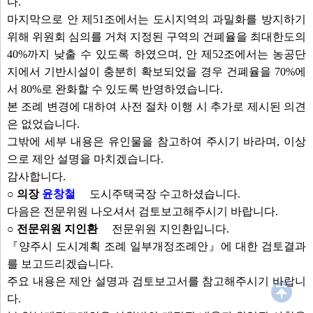
다.
마지막으로 안 제51조에서는 도시지역의 과밀화를 방지하기
위해 위원회 심의를 거쳐 지정된 구역의 건폐율을 최대한도의
40%까지 낮출 수 있도록 하였으며, 안 제52조에서는 농공단
지에서 기반시설이 충분히 확보되었을 경우 건폐율을 70%에
서 80%로 완화할 수 있도록 반영하였습니다.
본 조례 변경에 대하여 사전 절차 이행 시 추가로 제시된 의견
은 없었습니다.
그밖에 세부 내용은 유인물을 참고하여 주시기 바라며, 이상
으로 제안 설명을 마치겠습니다.
감사합니다.
○ 의장
윤창철
도시주택국장 수고하셨습니다.
다음은 전문위원 나오셔서 검토보고해주시기 바랍니다.
○ 전문위원 지인환
전문위원 지인환입니다.
『양주시 도시계획 조례 일부개정조례안』에 대한 검토결과
를 보고드리겠습니다.
주요 내용은 제안 설명과 검토보고서를 참고해주시기 바랍니
다.