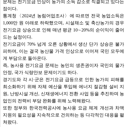
문제는 전기요금 인상이 농가의 소득 감소로 직결되고 있다는
점이다.
통계청〈2024년 농림어업조사〉에 따르면 전국 농업소득은
1,000만 원 아래로 하락했으며, 시설채소 및 축산농가의 경우
전기요금 상승으로 인해 매년 평균 10∼20%의 순이익이 줄어
드는 실정이다.
전기요금이 70% 넘게 오른 상황에서 생산 단가 상승은 불가
피하며, 이는 결국 농산물 가격 인상으로 이어져 국민 모두에
게 부담으로 돌아온다.
즉, 농사용 전기요금 문제는 농민의 생존권이자 국민의 물가
안정, 국가 식량안보 문제이기도 하다.
경기도와 각 시·군은 전기요금 급등으로 인한 농가의 피해를
최소화하기 위해 자체 예산을 투입해 에너지 절감형 설비 지
원, 난방시설 개선, 신재생에너지 전환 사업 등을 추진하며 농
업인의 전력비 부담 완화를 위해 노력해왔다.
또한 정부와 한국전력공사에 농사용 요금 체계 개선과 차액
지원의 필요성을 지속적으로 건의하는 등 다각적인 대응을 펼
쳐왔다.