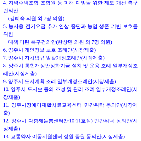
9. 양주시 도시계획 조례 일부개정조례안(시장제출)
4. 지역주택조합 조합원 등 피해 예방을 위한 제도 개선 촉구
10. 양주시 도시숲 등의 조성 및 관리 조례 일부개정조례안(시장제출)
건의안
11. 양주시장애아재활치료교육센터 민간위탁 동의안(시장제출)
(강혜숙 의원 외 7명 의원)
12. 양주시 다함께돌봄센터(9·10·11호점) 민간위탁 동의안(시장제출)
5. 농사용 전기요금 추가 인상 중단과 농업 생존 기반 보호를
13. 교통약자 이동지원센터 정원 증원 동의안(시장제출)
위한
14. 2026년 본예산 출자·출연에 따른 사전의결(시장제출)
대책 마련 촉구건의안(한상민 의원 외 7명 의원)
15. 2026년 정기분 공유재산 관리계획의 건(시장제출)
6. 양주시 개인정보 보호 조례안(시장제출)
7. 양주시 자치법규 일괄개정조례안(시장제출)
안건보기
선택취소
8. 양주시 통합재정안정화기금 설치 및 운용 조례 일부개정조
례안(시장제출)
부록
9. 양주시 도시계획 조례 일부개정조례안(시장제출)
10. 양주시 도시숲 등의 조성 및 관리 조례 일부개정조례안(시
장제출)
11. 양주시장애아재활치료교육센터 민간위탁 동의안(시장제
출)
12. 양주시 다함께돌봄센터(9·10·11호점) 민간위탁 동의안(시
장제출)
13. 교통약자 이동지원센터 정원 증원 동의안(시장제출)