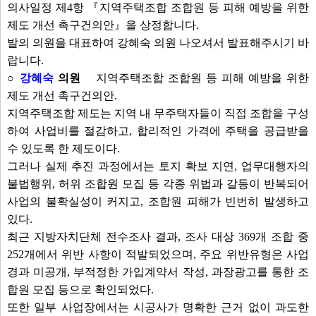
의사일정 제4항 『지역주택조합 조합원 등 피해 예방을 위한
제도 개선 촉구건의안』을 상정합니다.
발의 의원을 대표하여 강혜숙 의원 나오셔서 발표해주시기 바
랍니다.
○
강혜숙
의원
지역주택조합 조합원 등 피해 예방을 위한
제도 개선 촉구건의안.
지역주택조합 제도는 지역 내 무주택자들이 직접 조합을 구성
하여 사업비를 절감하고, 합리적인 가격에 주택을 공급받을
수 있도록 한 제도이다.
그러나 실제 추진 과정에서는 토지 확보 지연, 업무대행자의
불법행위, 허위 조합원 모집 등 각종 위법과 갈등이 반복되어
사업의 불확실성이 커지고, 조합원 피해가 빈번히 발생하고
있다.
최근 지방자치단체 전수조사 결과, 조사 대상 369개 조합 중
252개에서 위반 사항이 적발되었으며, 주요 위반유형은 사업
경과 미공개, 부적정한 가입계약서 작성, 과장광고를 통한 조
합원 모집 등으로 확인되었다.
또한 일부 사업장에서는 시공사가 명확한 근거 없이 과도한