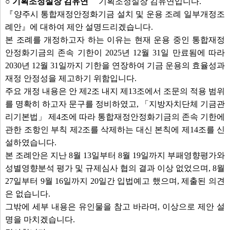
○ 기획조정실장 김유연
기획조정실장 김유연입니다.
『양주시 통합재정안정화기금 설치 및 운용 조례 일부개정조
례안』에 대하여 제안 설명드리겠습니다.
본 조례를 개정하고자 하는 이유는 현재 운용 중인 통합재정
안정화기금의 존속 기한이 2025년 12월 31일 만료됨에 따라
2030년 12월 31일까지 기한을 연장하여 기금 운용의 효율성과
재정 안정성을 제고하기 위함입니다.
주요 개정 내용은 안 제2조 내지 제13조에서 조문의 적용 범위
를 명확히 하고자 문구를 정비하였고, 「지방자치단체 기금관
리기본법」 제4조에 따라 통합재정안정화기금의 존속 기한에
관한 조항인 부칙 제2조를 삭제하는 대신 본칙에 제14조를 신
설하였습니다.
본 조례안은 지난 8월 13일부터 8월 19일까지 부패영향평가와
성별영향분석 평가 및 규제심사 협의 결과 이상 없었으며, 8월
27일부터 9월 16일까지 20일간 입법예고 했으며, 제출된 의견
은 없습니다.
그밖에 세부 내용은 유인물을 참고 바라며, 이상으로 제안 설
명을 마치겠습니다.