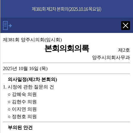
본문으로 바로가기
기능메뉴 메뉴 바로가기
제381회 제2차 본회의(2025.10.16 목요일)
Tab키로 다음 검색
제381회 양주시의회(임시회)
본회의회의록
제2호
발언자
양주시의회사무과
2025년 10월 16일 (목)
의장 윤창철
의사일정(제2차 본회의)
강혜숙 의원
1. 시정에 관한 질문의 건
시장
○ 강혜숙 의원
김현수 의원
○ 김현수 의원
최수연 의원
○ 이지연 의원
문화관광과장
○ 정현호 의원
이지연 의원
도시주택국장
부의된 안건