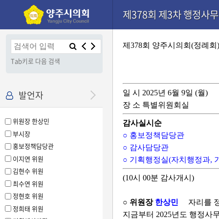
본문으로 바로가기
기능메뉴 메뉴 바로가기
설정메뉴 메뉴 바로가기
제378회 제3차 행정사무
×
제378회 양주시의회(정례회
Tab키로 다음 검색
발언자
일 시 2025년 6월 9일 (월)
장 소 특별위원회실
위원장 한상민
감사실시순
부시장
○ 홍보정책담당관
홍보정책담당관
○ 감사담당관
이지연 위원
○ 기획행정실(자치행정과, 
김현수 위원
(10시 00분 감사개시)
최수연 위원
정현호 위원
○ 위원장
한상민
자리를 
정희태 위원
지금부터 2025년도 행정