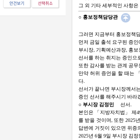
안건보기
선택취소
그 외 기타 세부적인 사항
○ 홍보정책담당관
그러면 지금부터 홍보정책담
먼저 금일 출석 요구된 증인
부시장, 기획예산과장, 홍
선서를 하는 취지는 증인으
또한 감사를 받는 관계 공무
만약 허위 증언을 할 때는 
다.
선서가 끝나면 부시장께서는
증인 선서를 해주시기 바라
○ 부시장 김정민
선서.
본인은 「지방자치법」 제49
를 받을 것이며, 또한 202
답변에 거짓이 있으면 위증의
2025년 6월 9일 부시장 김정