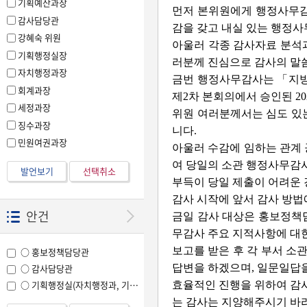
기획예산과장
먼저 본위원에게 행정사무감
감사담당관
감을 갖고 내실 있는 행정사
강혜숙 위원
아울러 각종 감사자료 분석과
기획행정실장
러분께 진심으로 감사의 말
자치행정과장
금번 행정사무감사는 「지방자
회계과장
제2차 본회의에서 승인된 2
세정과장
위원 여러분께서는 심도 있는
징수과장
니다.
민원여권과장
아울러 수감에 임하는 관계
여 당일의 소관 행정사무감
발언보기
선택취소
부득이 당일 제출이 어려운
감사 시작에 앞서 감사 방
안건
금일 감사 대상은 홍보정책담
무감사 주요 지적사항에 대한
보고를 받은 후 각 부서 소
○ 홍보정책담당관
답변을 하겠으며, 일문일답
○ 감사담당관
○ 기획행정실(자치행정과, 기획예산과, 회계과, 세정과, 징수과, 민원봉사과, 
효율적인 진행을 위하여 감사
는 감사는 지양해주시기 바