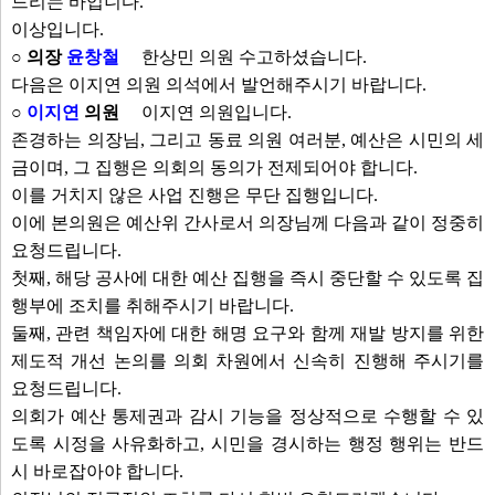
드리는 바입니다.
이상입니다.
○ 의장
윤창철
한상민 의원 수고하셨습니다.
다음은 이지연 의원 의석에서 발언해주시기 바랍니다.
○
이지연
의원
이지연 의원입니다.
존경하는 의장님, 그리고 동료 의원 여러분, 예산은 시민의 세
금이며, 그 집행은 의회의 동의가 전제되어야 합니다.
이를 거치지 않은 사업 진행은 무단 집행입니다.
이에 본의원은 예산위 간사로서 의장님께 다음과 같이 정중히
요청드립니다.
첫째, 해당 공사에 대한 예산 집행을 즉시 중단할 수 있도록 집
행부에 조치를 취해주시기 바랍니다.
둘째, 관련 책임자에 대한 해명 요구와 함께 재발 방지를 위한
제도적 개선 논의를 의회 차원에서 신속히 진행해 주시기를
요청드립니다.
의회가 예산 통제권과 감시 기능을 정상적으로 수행할 수 있
도록 시정을 사유화하고, 시민을 경시하는 행정 행위는 반드
시 바로잡아야 합니다.