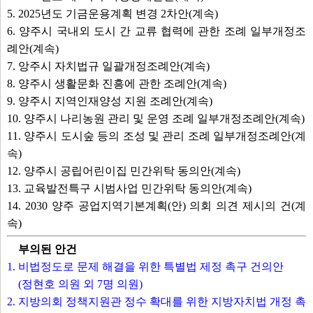
5. 2025년도 기금운용계획 변경 2차안(계속)
6. 양주시 국내외 도시 간 교류 협력에 관한 조례 일부개정조
안건
례안(계속)
7. 앙주시 자치법규 일괄개정조례안(계속)
1. 비법정도로 문제 해결을 위한 특별법 제정 촉구 건의안
8. 양주시 생활문화 진흥에 관한 조례안(계속)
(정현호 의원 외 7명 의원)
9. 양주시 지역인재양성 지원 조례안(계속)
2. 지방의회 정책지원관 정수 확대를 위한 지방자치법 개정 촉구 건의안
10. 양주시 나리농원 관리 및 운영 조례 일부개정조례안(계속)
(한상민 의원 외 7명 의원)
11. 양주시 도시숲 등의 조성 및 관리 조례 일부개정조례안(계
3. 산불 재난의 일상화에 대응하는 실효성 있는 국가 지원 대책 마련
속)
촉구 건의안(정희태 의원 외 7명 의원)
12. 양주시 공립어린이집 민간위탁 동의안(계속)
4. 2025년도 제1회 추가경정예산안(계속)(시장제출)
13. 교육발전특구 시범사업 민간위탁 동의안(계속)
5. 2025년도 기금운용계획 변경 2차안(계속)(시장제출)
14. 2030 양주 공업지역기본계획(안) 의회 의견 제시의 건(계
6. 양주시 국내외 도시 간 교류 협력에 관한 조례 일부개정조례안(계속)(시장제출
속)
7. 앙주시 자치법규 일괄개정조례안(계속)(시장제출)
8. 양주시 생활문화 진흥에 관한 조례안(계속)(시장제출)
부의된 안건
9. 양주시 지역인재양성 지원 조례안(계속)(시장제출)
1. 비법정도로 문제 해결을 위한 특별법 제정 촉구 건의안
10. 양주시 나리농원 관리 및 운영 조례 일부개정조례안(계속)(시장제출)
(정현호 의원 외 7명 의원)
11. 양주시 도시숲 등의 조성 및 관리 조례 일부개정조례안(계속)(시장제출)
2. 지방의회 정책지원관 정수 확대를 위한 지방자치법 개정 촉