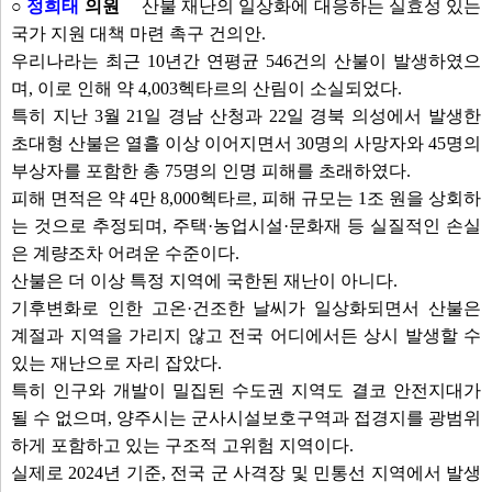
○
정희태
의원
산불 재난의 일상화에 대응하는 실효성 있는
국가 지원 대책 마련 촉구 건의안.
우리나라는 최근 10년간 연평균 546건의 산불이 발생하였으
며, 이로 인해 약 4,003헥타르의 산림이 소실되었다.
특히 지난 3월 21일 경남 산청과 22일 경북 의성에서 발생한
초대형 산불은 열흘 이상 이어지면서 30명의 사망자와 45명의
부상자를 포함한 총 75명의 인명 피해를 초래하였다.
피해 면적은 약 4만 8,000헥타르, 피해 규모는 1조 원을 상회하
는 것으로 추정되며, 주택·농업시설·문화재 등 실질적인 손실
은 계량조차 어려운 수준이다.
산불은 더 이상 특정 지역에 국한된 재난이 아니다.
기후변화로 인한 고온·건조한 날씨가 일상화되면서 산불은
계절과 지역을 가리지 않고 전국 어디에서든 상시 발생할 수
있는 재난으로 자리 잡았다.
특히 인구와 개발이 밀집된 수도권 지역도 결코 안전지대가
될 수 없으며, 양주시는 군사시설보호구역과 접경지를 광범위
하게 포함하고 있는 구조적 고위험 지역이다.
실제로 2024년 기준, 전국 군 사격장 및 민통선 지역에서 발생