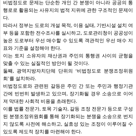
비법정도로 문제는 단순한 개인 간 분쟁이 아니라 공공의 통
행로로 활용되는 사유지의 법적 지위에 관한 구조적인 문제이
다.
따라서 정부는 도로의 개설 목적, 이용 실태, 기반시설 설치 여
부 등을 포함한 전수조사를 실시하고, 도로관리청이 공공성이
높은 도로부터 우선 매수할 수 있도록 객관적인 우선 매수 지
표와 기준을 설정해야 한다.
이는 토지 소유자의 재산권과 주민의 통행권 사이의 균형을
맞출 수 있는 실질적인 방안이 될 것이다.
둘째, 광역지방자치단체 단위의 ‘비법정도로 분쟁조정위원
회’를 설치하라.
비법정도로와 관련된 갈등은 주민 간 또는 주민과 행정기관
간에 빈번히 발생하고 있으며, 장기화될 경우 소송으로 이어
져 막대한 사회적 비용을 초래한다.
이를 법률 전문가, 토목 기술자, 갈등 조정 전문가 등으로 구성
된 분쟁조정위원회를 통해 장기화되는 분쟁을 소송으로 번지
지 않도록 사전에 해소하고, 실효성 있는 조정이 이루어질 수
있도록 제도적 장치를 마련해야 한다.