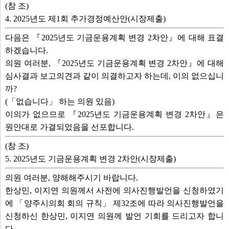
(참 조)
4. 2025년도 제1회 추가경정예산안(시장제출)
다음은 『2025년도 기금운용계획 변경 2차안』에 대해 표결
하겠습니다.
의원 여러분, 『2025년도 기금운용계획 변경 2차안』에 대해
심사결과 보고의견과 같이 의결하고자 하는데, 이의 없으십니
까?
(「없습니다」 하는 의원 있음)
이의가 없으므로 『2025년도 기금운용계획 변경 2차안』은
원안대로 가결되었음을 선포합니다.
(참 조)
5. 2025년도 기금운용계획 변경 2차안(시장제출)
의원 여러분, 양해해주시기 바랍니다.
한상민, 이지연 의원께서 사전에 의사진행발언을 신청하였기
에 「양주시의회 회의 규칙」 제32조에 따라 의사진행발언을
신청하신 한상민, 이지연 의원께 발언 기회를 드리고자 합니
다.