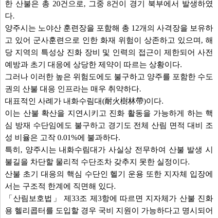
한 산불은 총 20건으로, 그중 8건이 경기 북부에서 발생하였
다.
양주시는 노야산 훈련장을 포함해 총 12개의 사격장을 보유하
고 있어 군사훈련으로 인한 화재 위험이 상존하고 있으며, 해
당 지역의 특성상 진화 장비 및 인력의 접근이 제한되어 사전
예방과 초기 대응에 상당한 제약이 따르는 상황이다.
그러나 이러한 높은 위험도에도 불구하고 양주를 포함한 수도
권의 산불 대응 인프라는 매우 취약하다.
대표적인 사례가 내화수림대(耐火樹林帶)이다.
이는 산불 확산을 지연시키고 진화 활동을 가능하게 하는 핵
심 방재 수단임에도 불구하고 경기도 전체 산림 면적 대비 조
성 비율은 고작 0.01%에 불과하다.
특히, 양주시는 내화수림대가 사실상 전무하여 산불 발생 시
불길을 차단할 물리적 수단조차 갖추지 못한 실정이다.
산불 초기 대응의 핵심 수단인 헬기 운용 또한 지자체 입장에
서는 구조적 한계에 직면해 있다.
「산림보호법」 제33조 제3항에 따르면 지자체가 산불 진화
용 헬리콥터를 도입할 경우 국비 지원이 가능하다고 명시되어