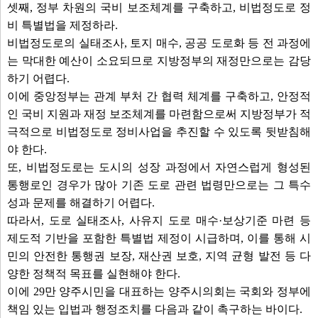
셋째, 정부 차원의 국비 보조체계를 구축하고, 비법정도로 정
비 특별법을 제정하라.
비법정도로의 실태조사, 토지 매수, 공공 도로화 등 전 과정에
는 막대한 예산이 소요되므로 지방정부의 재정만으로는 감당
하기 어렵다.
이에 중앙정부는 관계 부처 간 협력 체계를 구축하고, 안정적
인 국비 지원과 재정 보조체계를 마련함으로써 지방정부가 적
극적으로 비법정도로 정비사업을 추진할 수 있도록 뒷받침해
야 한다.
또, 비법정도로는 도시의 성장 과정에서 자연스럽게 형성된
통행로인 경우가 많아 기존 도로 관련 법령만으로는 그 특수
성과 문제를 해결하기 어렵다.
따라서, 도로 실태조사, 사유지 도로 매수·보상기준 마련 등
제도적 기반을 포함한 특별법 제정이 시급하며, 이를 통해 시
민의 안전한 통행권 보장, 재산권 보호, 지역 균형 발전 등 다
양한 정책적 목표를 실현해야 한다.
이에 29만 양주시민을 대표하는 양주시의회는 국회와 정부에
책임 있는 입법과 행정조치를 다음과 같이 촉구하는 바이다.