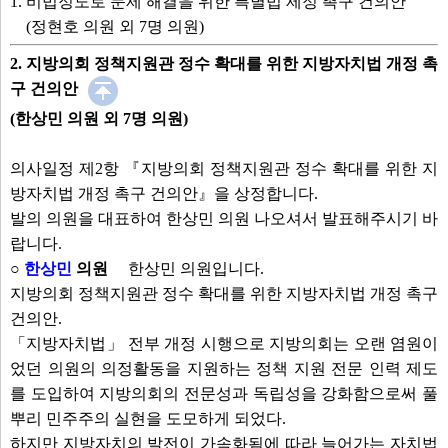
1. 비법정도로 문제 해결을 위한 특별법 제정 촉구 건의안
(정현호 의원 외 7명 의원)
2. 지방의회 정책지원관 정수 확대를 위한 지방자치법 개정 촉
구 건의안
(한상민 의원 외 7명 의원)
의사일정 제2항 『지방의회 정책지원관 정수 확대를 위한 지
방자치법 개정 촉구 건의안』을 상정합니다.
발의 의원을 대표하여 한상민 의원 나오셔서 발표해주시기 바
랍니다.
○
한상민
의원
한상민 의원입니다.
지방의회 정책지원관 정수 확대를 위한 지방자치법 개정 촉구
건의안.
「지방자치법」 전부 개정 시행으로 지방의회는 오랜 염원이
었던 의원의 의정활동을 지원하는 정책 지원 전문 인력 제도
를 도입하여 지방의회의 전문성과 독립성을 강화함으로써 풀
뿌리 민주주의 실현을 도모하게 되었다.
하지만 지방자치의 발전이 가속화됨에 따라 늘어가는 자치법