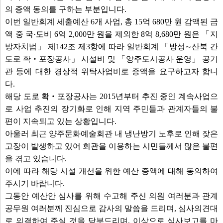
의 증액 동의를 구하는 부분입니다.
이번 일반회계 세출예산 6개 사업, 총 15억 680만 원 감액된 금
액 중 국·도비 6억 2,000만 원을 제외한 8억 8,680만 원은 「지
방자치법」 제142조 제3항에 따라 일반회계 「방성∼산북 간
도로 확‧포장공사」 시설비 및 「양주도시공사 운영」 공기
관 등에 대한 경상적 위탁사업비로 증액을 요구하고자 합니
다.
해당 도로 확‧포장공사는 2015년부터 추진 중인 계속사업으
로 사업 추진의 장기화로 인해 지역 주민들과 관계자들의 불
편이 지속되고 있는 상황입니다.
아울러 최근 양주문화예술회관 내 냉난방기 노후로 인해 잦은
고장이 발생하고 있어 회관을 이용하는 시민들께서 많은 불편
을 겪고 있습니다.
이에 따라 해당 시설 개선을 위한 예산 증액에 대해 동의하여
주시기 바랍니다.
그동안 예산안 심사를 위해 수고해 주신 의원 여러분과 관계
공무원 여러분께 진심으로 감사의 말씀을 드리며, 심사의견대
로 의결하여 주실 것을 당부드리며, 이상으로 심사보고를 마