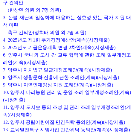
12. 양주시 공립어린이집 민간위탁 동의안(계속)(시장제출)
구 건의안
13. 교육발전특구 시범사업 민간위탁 동의안(계속)(시장제출)
(한상민 의원 외 7명 의원)
14. 2030 양주 공업지역기본계획(안) 의회 의견 제시의 건(계속)(시장제출)
3. 산불 재난의 일상화에 대응하는 실효성 있는 국가 지원 대
책 마련
안건보기
선택취소
촉구 건의안(정희태 의원 외 7명 의원)
4. 2025년도 제1회 추가경정예산안(계속)(시장제출)
부록
5. 2025년도 기금운용계획 변경 2차안(계속)(시장제출)
6. 양주시 국내외 도시 간 교류 협력에 관한 조례 일부개정조
례안(계속)(시장제출)
7. 앙주시 자치법규 일괄개정조례안(계속)(시장제출)
8. 양주시 생활문화 진흥에 관한 조례안(계속)(시장제출)
9. 양주시 지역인재양성 지원 조례안(계속)(시장제출)
10. 양주시 나리농원 관리 및 운영 조례 일부개정조례안(계속)
(시장제출)
11. 양주시 도시숲 등의 조성 및 관리 조례 일부개정조례안(계
속)(시장제출)
12. 양주시 공립어린이집 민간위탁 동의안(계속)(시장제출)
13. 교육발전특구 시범사업 민간위탁 동의안(계속)(시장제출)