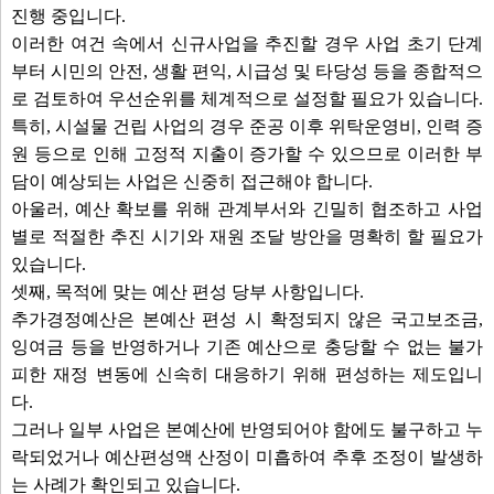
진행 중입니다.
이러한 여건 속에서 신규사업을 추진할 경우 사업 초기 단계
부터 시민의 안전, 생활 편익, 시급성 및 타당성 등을 종합적으
로 검토하여 우선순위를 체계적으로 설정할 필요가 있습니다.
특히, 시설물 건립 사업의 경우 준공 이후 위탁운영비, 인력 증
원 등으로 인해 고정적 지출이 증가할 수 있으므로 이러한 부
담이 예상되는 사업은 신중히 접근해야 합니다.
아울러, 예산 확보를 위해 관계부서와 긴밀히 협조하고 사업
별로 적절한 추진 시기와 재원 조달 방안을 명확히 할 필요가
있습니다.
셋째, 목적에 맞는 예산 편성 당부 사항입니다.
추가경정예산은 본예산 편성 시 확정되지 않은 국고보조금,
잉여금 등을 반영하거나 기존 예산으로 충당할 수 없는 불가
피한 재정 변동에 신속히 대응하기 위해 편성하는 제도입니
다.
그러나 일부 사업은 본예산에 반영되어야 함에도 불구하고 누
락되었거나 예산편성액 산정이 미흡하여 추후 조정이 발생하
는 사례가 확인되고 있습니다.