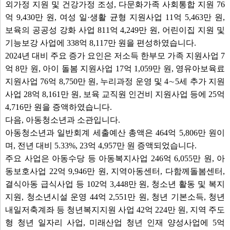
외가정 지원 및 건강가정 조성, 다문화가족 사회통합 지원 76
억 9,430만 원, 여성 일·생활 균형 지원사업 11억 5,463만 원,
보육의 공공성 강화 사업 811억 4,249만 원, 어린이집 지원 및
기능보강 사업에 338억 8,117만 원을 편성하였습니다.
2024년 대비 주요 증가 요인은 저소득 한부모 가족 지원사업 7
억 8만 원, 아이 돌봄 지원사업 17억 1,059만 원, 영유아보육료
지원사업 76억 8,750만 원, 누리과정 운영 및 4∼5세 추가 지원
사업 28억 8,161만 원, 보육 교직원 인건비 지원사업 등에 25억
4,716만 원을 증액하였습니다.
다음, 아동청소년과 소관입니다.
아동청소년과 일반회계 세출예산 총액은 464억 5,806만 원이
며, 전년 대비 5.33%, 23억 4,957만 원 증액되었습니다.
주요 사업은 아동수당 등 아동복지사업 246억 6,055만 원, 아
동보호사업 22억 9,946만 원, 지역아동센터, 다함께돌봄센터,
결식아동 급식사업 등 102억 3,448만 원, 청소년 활동 및 복지
지원, 청소년시설 운영 44억 2,551만 원, 청년 기본소득, 청년
내일저축계좌 등 청년복지지원 사업 42억 224만 원, 지역 주도
형 청년 일자리 사업, 미래산업 청년 인재 양성사업에 5억