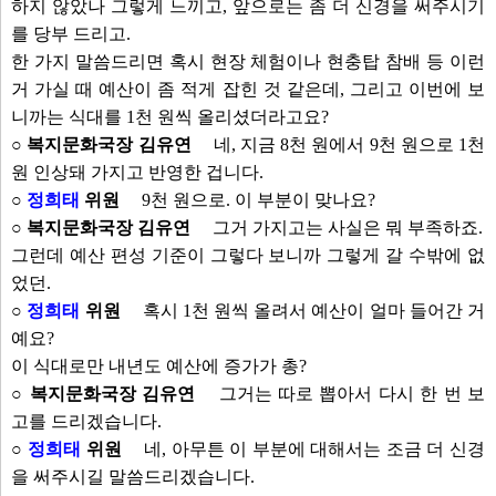
하지 않았나 그렇게 느끼고, 앞으로는 좀 더 신경을 써주시기
를 당부 드리고.
한 가지 말씀드리면 혹시 현장 체험이나 현충탑 참배 등 이런
거 가실 때 예산이 좀 적게 잡힌 것 같은데, 그리고 이번에 보
니까는 식대를 1천 원씩 올리셨더라고요?
○ 복지문화국장 김유연
네, 지금 8천 원에서 9천 원으로 1천
원 인상돼 가지고 반영한 겁니다.
○
정희태
위원
9천 원으로. 이 부분이 맞나요?
○ 복지문화국장 김유연
그거 가지고는 사실은 뭐 부족하죠.
그런데 예산 편성 기준이 그렇다 보니까 그렇게 갈 수밖에 없
었던.
○
정희태
위원
혹시 1천 원씩 올려서 예산이 얼마 들어간 거
예요?
이 식대로만 내년도 예산에 증가가 총?
○ 복지문화국장 김유연
그거는 따로 뽑아서 다시 한 번 보
고를 드리겠습니다.
○
정희태
위원
네, 아무튼 이 부분에 대해서는 조금 더 신경
을 써주시길 말씀드리겠습니다.