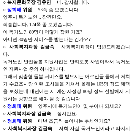
○ 복지문화국장 김유연
네, 감사합니다.
○
정희태
위원
53쪽 좀 보겠습니다.
양주시 독거노인... 잠깐만요.
죄송합니다, 124쪽 좀 보겠습니다.
이 독거노인 80명이 어떻게 잡힌 거죠?
아니면 80명만 서비스를 받는다는 건가요?
○ 사회복지과장 김금숙
사회복지과장이 답변드리겠습니
다.
독거노인 안전돌봄 지원사업은 반려로봇 사업이라서 독거노
인 지원사업 중의 하나입니다.
그래서 맞춤형 돌봄 서비스를 받으시는 어르신들 중에서 저희
가 수요조사랑 이런 조사들을 거쳐서 올해는 105명 정도 혜택
을 보셨는데 내년에는 시 예산 사정상 80명 정도 선별해서 지
원하는 방향으로 해야 될 것 같습니다.
○
정희태
위원
양주시에 독거노인이 몇 분이나 되세요?
○ 사회복지과장 김금숙
잠시만요.
○
정희태
위원
매년 조금씩 늘어나는 추세인가요?
○ 사회복지과장 김금숙
저희 사실 독거노인이라고 따지지