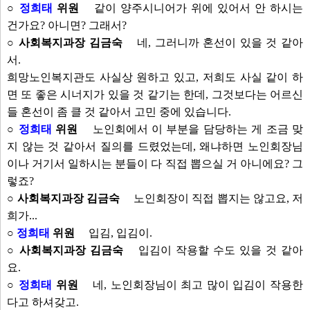
○
정희태
위원
같이 양주시니어가 위에 있어서 안 하시는
건가요? 아니면? 그래서?
○ 사회복지과장 김금숙
네, 그러니까 혼선이 있을 것 같아
서.
희망노인복지관도 사실상 원하고 있고, 저희도 사실 같이 하
면 또 좋은 시너지가 있을 것 같기는 한데, 그것보다는 어르신
들 혼선이 좀 클 것 같아서 고민 중에 있습니다.
○
정희태
위원
노인회에서 이 부분을 담당하는 게 조금 맞
지 않는 것 같아서 질의를 드렸었는데, 왜냐하면 노인회장님
이나 거기서 일하시는 분들이 다 직접 뽑으실 거 아니에요? 그
렇죠?
○ 사회복지과장 김금숙
노인회장이 직접 뽑지는 않고요, 저
희가...
○
정희태
위원
입김, 입김이.
○ 사회복지과장 김금숙
입김이 작용할 수도 있을 것 같아
요.
○
정희태
위원
네, 노인회장님이 최고 많이 입김이 작용한
다고 하셔갖고.