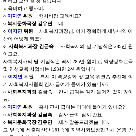
비라고 보면 될 것 같습니다.
교육비하고 행사비.
○
이지연
위원
행사비랑 교육비요?
○ 복지문화국장 김유연
네.
○
이지연
위원
사회복지과장님, 여기 정확하게 세부내역 예
산이 어떻게 되죠?
○ 사회복지과장 김금숙
사회복지의 날 기념식은 285만 원
이고요.
사회복지사의 날 기념식은 역시 285만 원이고, 역량강화교육
및 인성교육 사업비는 1,934만 2천 원입니다.
○
이지연
위원
혹시 이 역량강화 및 교육 워크숍 추진에 여
기 사회복지사협회 간사 급여가 들어가 있습니까?
○ 사회복지과장 김금숙
간사 급여는 여기 들어가 있지 않아
요.
○
이지연
위원
혹시 간사 급여는 어디에 들어가 있나요?
○ 사회복지과장 김금숙
감사 급여. 잠시 만요.
○ 복지문화국장 김유연
제가 말씀드리겠습니다.
그 앞쪽에 세출예산안 261쪽에 지역사회보장협의체 운영 안