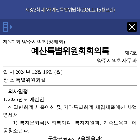
본문으로 바로가기
기능메뉴 메뉴 바로가기
제372회 제7차 예산특별위원회(2024.12.16 월요일)
Tab키로 다음 검색
제372회 양주시의회(정례회)
예산특별위원회회의록
제7호
발언자
양주시의회사무과
일 시 2024년 12월 16일 (월)
위원장 김현수
장 소 특별위원회실
복지문화국장
의사일정
정희태 위원
1. 2025년도 예산안
사회복지과장
○ 일반회계 세출예산 및 기타특별회계 세입세출예산 사업
이지연 위원
명세서
부시장
1) 복지문화국(사회복지과, 복지지원과, 가족보육과, 아
복지지원과장
동청소년과,
가족보육과장
문화관광과, 교육체육과)