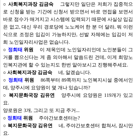
○ 사회복지과장 김금숙
그렇지만 일단은 저희가 집중적으
로 신청을 받는 기간에 신청서 받으면서 바로 면접을 보면서
바로 점수가 매겨지고 시스템에 입력되기 때문에 사실상 입김
은 없고, 대신 우리 경로당에 노노케어 한 분 더 달라, 뭐 이런
식으로 조정은 입김이 가능하지만, 선발 자체에는 입김이 저
희 노인일자리사업은 없습니다.
○
정희태
위원
이 제목인데 노인일자리인데 노인분들이 그
거를 뽑으신다는 게 좀 의아해서 말씀드린 건데, 이게 희망노
인복지관에 할 수 있는지도 한번 알아보시고 진행해주세요.
○ 사회복지과장 김금숙
네, 알겠습니다.
○
정희태
위원
86쪽부터 89쪽까지 노인복지시설 중에서인
데, 양주시에 요양원이 몇 개나 있습니까?
○ 복지문화국장 김유연
양주시에 요양원은 119개가 있고
요.
양로원은 3개, 그리고 또 지금 주거...
○
정희태
위원
주야간보호센터는?
○ 복지문화국장 김유연
네, 주야간보호센터 합쳐서, 잠시만
요.