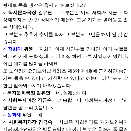
량제로 묶을 생각은 혹시 안 해보셨나요?
○ 복지문화국장 김유연
그 부분은 아직 저희가 지금 포화
상태까지는 안 간 상태이기 때문에 그냥 거기는 열어놓고 있
는 상태입니다.
그 부분도 추후에 추이를 봐서 그 부분도 고민을 해야 될 것 같
습니다.
○
정희태
위원
저희가 이제 시민분들 만나면, 여기 분들을
만나면 이제 포화 상태다, 더 이상 하면 다른 사업장이 망한다,
이런 얘기를 많이들 하세요.
또 노인장기요양보험법 제31조 제3항 제4호에 근거하면 총량
제로 묶을 수 있다고, 제한할 수 있다고 하는데 이 부분도 잘
한번 알아봐주시기 바라겠습니다.
○ 복지문화국장 김유연
네, 알겠습니다.
○ 사회복지과장 김금숙
죄송합니다, 사회복지과장이 부연
답변을 좀 드리겠습니다.
○
정희태
위원
네.
○ 사회복지과장 김금숙
사실은 저희한테도 재가노인복지
센터 재가요양원은 방문요양이나 이런 부분은 총량제 좀 묶어