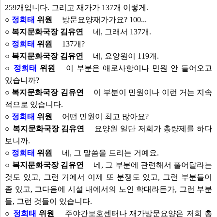
259개입니다. 그리고 재가가 137개 이렇게.
○
정희태
위원
방문요양재가가요? 100...
○ 복지문화국장 김유연
네, 그래서 137개.
○
정희태
위원
137개?
○ 복지문화국장 김유연
네, 요양원이 119개.
○
정희태
위원
이 부분은 애로사항이나 민원 안 들어오고
있습니까?
○ 복지문화국장 김유연
이 부분이 민원이나 이런 거는 지속
적으로 있습니다.
○
정희태
위원
어떤 민원이 최고 많아요?
○ 복지문화국장 김유연
요양원 일단 저희가 총량제를 하다
보니까.
○
정희태
위원
네, 그 말씀을 드리는 거예요.
○ 복지문화국장 김유연
네, 그 부분에 관련해서 풀어달라는
것도 있고, 그런 거에서 이제 또 분쟁도 있고, 그런 부분들이
좀 있고, 그다음에 시설 내에서의 노인 학대라든가, 그런 부분
들, 그런 것들이 있습니다.
○
정희태
위원
주야간보호센터나 재가방문요양은 저희 총