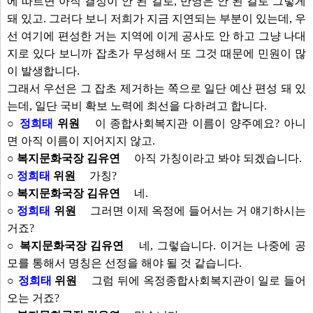
에 따르면 아직 결정이 안 된 걸로, 반영은 안 된 걸로 그렇게
돼 있고. 그러다 보니 저희가 지금 지연되는 부분이 있는데, 우
선 여기에 편성한 거는 지역에 이게 공사도 안 하고 그냥 나대
지로 있다 보니까 잡초가 무성해서 또 그것 때문에 민원이 많
이 발생합니다.
그래서 우선은 그 잡초 제거하는 쪽으로 일단 예산 편성 돼 있
는데, 일단 국비 확보 노력에 최선을 다하려고 합니다.
○
정희태
위원
이 종합사회복지관 이름이 양주예요? 아니
면 아직 이름이 지어지지 않고.
○ 복지문화국장 김유연
아직 가칭이라고 봐야 되겠습니다.
○
정희태
위원
가칭?
○ 복지문화국장 김유연
네.
○
정희태
위원
그러면 이제 옥정에 들어서는 거 얘기하시는
거죠?
○ 복지문화국장 김유연
네, 그렇습니다. 이거는 나중에 공
모를 통해서 명칭은 선정을 해야 될 것 같습니다.
○
정희태
위원
그럼 뒤에 옥정종합사회복지관이 일로 들어
오는 거죠?