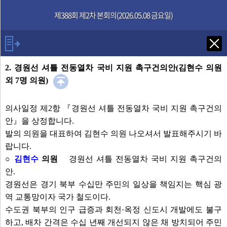
본문으로 바로가기
기능메뉴 메뉴 바로가기
제388회 제2차 본회의(2026.05.08 금요일)
Tab키로 다음 검색
2. 경원선 셔틀 전동열차 국비 지원 촉구건의안(김현수 의원
외 7명 의원)
발언자
의사일정 제2항 『경원선 셔틀 전동열차 국비 지원 촉구건의
안』을 상정합니다.
의장 윤창철
발의 의원을 대표하여 김현수 의원 나오셔서 발표해주시기 바
한상민 의원
랍니다.
김현수 의원
○
김현수
의원
경원선 셔틀 전동열차 국비 지원 촉구건의
정희태 의원
안.
경원선은 경기 북부 수십만 주민의 일상을 책임지는 핵심 광
발언보기
선택취소
역 교통망이자 국가 철도이다.
수도권 북부의 인구 급증과 회천·옥정 신도시 개발에도 불구
안건
하고, 배차 간격은 수십 년째 개선되지 않은 채 방치되어 주민