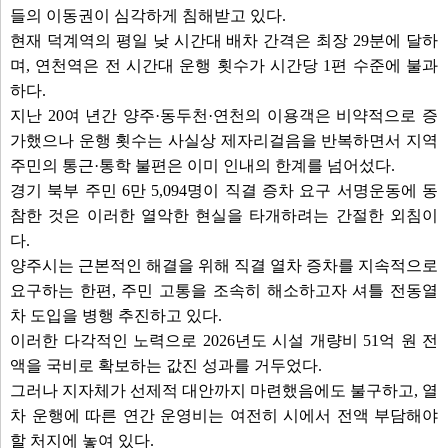
들의 이동권이 심각하게 침해받고 있다.
1. 공중케이블 정비 제도 개선 촉구건의안(한상민 의원 외 7명 의원)
​현재 덕계역의 평일 낮 시간대 배차 간격은 최장 29분에 달하
2. 경원선 셔틀 전동열차 국비 지원 촉구건의안(김현수 의원 외 7명 의원)
며, 연천역은 전 시간대 운행 횟수가 시간당 1편 수준에 불과
3. 양주시 시험수당 지급 조례안(계속)(시장제출)
하다.
4. 양주시 각종 위원회 구성 및 운영에 관한 조례 일부개정조례안(계속)(시장제출
지난 20여 년간 양주·동두천·연천의 이용객은 비약적으로 증
5. 양주시 자치법규 일괄개정조례안(계속)(시장제출)
가했으나 운행 횟수는 사실상 제자리걸음을 반복하면서 지역
6. 양주시 시세 감면 조례 일부개정조례안(계속)(시장제출)
주민의 통근·통학 불편은 이미 인내의 한계를 넘어섰다.
7. 양주시 고령운전자 교통사고 예방에 관한 조례 일부개정조례안(계속)(시장제
경기 북부 주민 6만 5,094명이 직결 증차 요구 서명운동에 동
8. 양주시 공공하수처리시설 주변 지역 지원에 관한 조례안(계속)(시장제출)
참한 것은 이러한 열악한 현실을 타개하려는 간절한 외침이
9. 양주시 도서관 운영 조례 일부개정조례안(계속)(시장제출)
다.
10. 양주시 장애인보호작업장 민간위탁(재위탁) 동의안(계속)(시장제출)
양주시는 근본적인 해결을 위해 직결 열차 증차를 지속적으로
11. 양주시 회천2동 다함께돌봄센터 민간위탁 및 재계약 동의안(계속)(시장제출
요구하는 한편, 주민 고통을 조속히 해소하고자 셔틀 전동열
12. 연료전지 발전시설 건립에 관한 영구시설물 축조 동의안(계속)(시장제출)
차 도입을 병행 추진하고 있다.
13. 2026년 제2차 수시분 공유재산 관리계획의 건(계속)(시장제출)
이러한 다각적인 노력으로 2026년도 시설 개량비 51억 원 전
14. 2026년도 제2회 추가경정예산안(계속)(시장제출)
액을 국비로 확보하는 값진 성과를 거두었다.
안건보기
선택취소
그러나 지자체가 선제적 대안까지 마련했음에도 불구하고, 열
차 운행에 따른 연간 운영비는 여전히 시에서 전액 부담해야
할 처지에 놓여 있다.