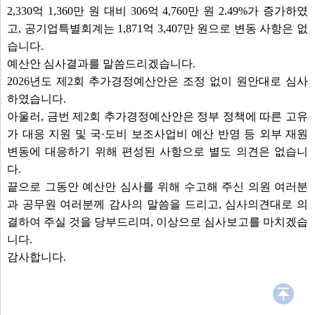
2,330억 1,360만 원 대비 306억 4,760만 원 2.49%가 증가하였
1. 공중케이블 정비 제도 개선 촉구건의안(한상민 의원 외 7명 의원)
고, 공기업특별회계는 1,871억 3,407만 원으로 변동 사항은 없
2. 경원선 셔틀 전동열차 국비 지원 촉구건의안(김현수 의원 외 7명 의원)
습니다.
3. 양주시 시험수당 지급 조례안(계속)(시장제출)
예산안 심사결과를 말씀드리겠습니다.
4. 양주시 각종 위원회 구성 및 운영에 관한 조례 일부개정조례안(계속)(시장제출
2026년도 제2회 추가경정예산안은 조정 없이 원안대로 심사
5. 양주시 자치법규 일괄개정조례안(계속)(시장제출)
하였습니다.
6. 양주시 시세 감면 조례 일부개정조례안(계속)(시장제출)
아울러, 금번 제2회 추가경정예산안은 정부 정책에 따른 고유
7. 양주시 고령운전자 교통사고 예방에 관한 조례 일부개정조례안(계속)(시장제
가 대응 지원 및 국·도비 보조사업비 예산 반영 등 외부 재원
8. 양주시 공공하수처리시설 주변 지역 지원에 관한 조례안(계속)(시장제출)
변동에 대응하기 위해 편성된 사항으로 별도 의견은 없습니
9. 양주시 도서관 운영 조례 일부개정조례안(계속)(시장제출)
다.
10. 양주시 장애인보호작업장 민간위탁(재위탁) 동의안(계속)(시장제출)
끝으로 그동안 예산안 심사를 위해 수고해 주신 의원 여러분
11. 양주시 회천2동 다함께돌봄센터 민간위탁 및 재계약 동의안(계속)(시장제출
과 공무원 여러분께 감사의 말씀을 드리고, 심사의견대로 의
12. 연료전지 발전시설 건립에 관한 영구시설물 축조 동의안(계속)(시장제출)
결하여 주실 것을 당부드리며, 이상으로 심사보고를 마치겠습
13. 2026년 제2차 수시분 공유재산 관리계획의 건(계속)(시장제출)
니다.
14. 2026년도 제2회 추가경정예산안(계속)(시장제출)
감사합니다.
안건보기
선택취소