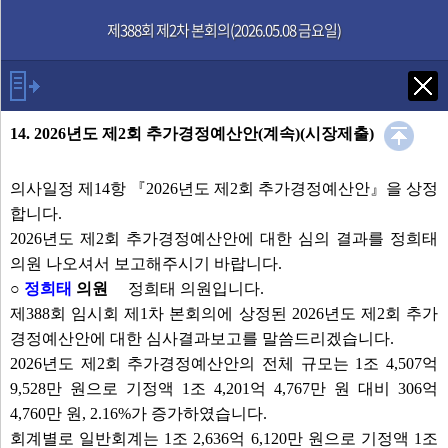
본문으로 바로가기
기능메뉴 메뉴 바로가기
제388회 제2차 본회의(2026.05.08 금요일)
Tab키로 다음 검색
14. 2026년도 제2회 추가경정예산안(계속)(시장제출)
의사일정 제14항 『2026년도 제2회 추가경정예산안』을 상정
발언자
합니다.
2026년도 제2회 추가경정예산안에 대한 심의 결과를 정희태
의장 윤창철
의원 나오셔서 보고해주시기 바랍니다.
한상민 의원
○
정희태
의원
정희태 의원입니다.
김현수 의원
제388회 임시회 제1차 본회의에 상정된 2026년도 제2회 추가
정희태 의원
경정예산안에 대한 심사결과보고를 말씀드리겠습니다.
2026년도 제2회 추가경정예산안의 전체 규모는 1조 4,507억
발언보기
선택취소
9,528만 원으로 기정액 1조 4,201억 4,767만 원 대비 306억
4,760만 원, 2.16%가 증가하였습니다.
안건
회계별로 일반회계는 1조 2,636억 6,120만 원으로 기정액 1조