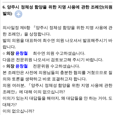
6. 양주시 정체성 함양을 위한 지명 사용에 관한 조례안(의원
발의)
의사일정 제6항 『양주시 정체성 함양을 위한 지명 사용에 관
한 조례안』을 상정합니다.
발의 의원을 대표하여 최수연 의원 나오셔서 발표해주시기 바
랍니다.
○ 의장
윤창철
최수연 의원 수고하셨습니다.
다음은 전문위원 나오셔서 검토보고해 주시기 바랍니다.
○ 의장
윤창철
전문위원 수고하셨습니다.
본 조례안은 사전에 의원님들의 충분한 협의를 거쳤으므로 질
의와 토론을 생략하고 바로 표결하고자 합니다.
의원 여러분, 『양주시 정체성 함양을 위한 지명 사용에 관한
조례안』에 대해 이의 없으십니까?
이의가 있는지 대답들을 해야지, 왜 대답들을 안 하는 거야, 도
대체가?
이의 없으십니까?