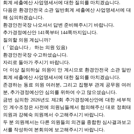
회계 세출예산 사업명세서에 대한 질의를 마치겠습니다.
다음은 환경안전국 소관 일반회계 세출예산 사업명세서에 대
해 심의하겠습니다.
환경안전국장 나오셔서 답변 준비해주시기 바랍니다.
추가경정예산안 141쪽부터 144쪽까지입니다.
질의할 의원 계십니까?
(「없습니다」 하는 의원 있음)
환경안전국장 수고하셨습니다.
자리로 돌아가 주시기 바랍니다.
더 이상 질의하실 의원이 안 계시므로 환경안전국 소관 일반
회계 세출예산 사업명세서에 대한 질의를 마치겠습니다.
존경하는 동료 의원 여러분, 그리고 집행부 관계 공무원 여러
분, 추가경정예산안 심의를 위하여 수고 많으셨습니다.
금번 심의한 2026년도 제2회 추가경정예산안에 대한 세부적
인 계수조정은 사전에 의원님들께서 협의해주신 대로 정희태
의원과 강혜숙 의원께서 수고해주시기 바랍니다.
두 분 의원께서는 다른 의원들의 의견을 종합한 심사결과보고
서를 작성하여 본회의에 보고해주시기 바랍니다.