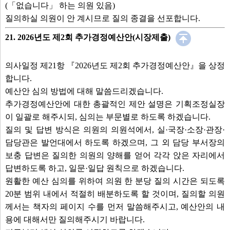
(「없습니다」 하는 의원 있음)
질의하실 의원이 안 계시므로 질의 종결을 선포합니다.
21. 2026년도 제2회 추가경정예산안(시장제출)
의사일정 제21항 『2026년도 제2회 추가경정예산안』을 상정
합니다.
예산안 심의 방법에 대해 말씀드리겠습니다.
추가경정예산안에 대한 총괄적인 제안 설명은 기획조정실장
이 일괄로 해주시되, 심의는 부문별로 하도록 하겠습니다.
질의 및 답변 방식은 의원의 의원석에서, 실·국장·소장·관장·
담당관은 발언대에서 하도록 하겠으며, 그 외 담당 부서장의
보충 답변은 질의한 의원의 양해를 얻어 각각 앉은 자리에서
답변하도록 하고, 일문·일답 원칙으로 하겠습니다.
원활한 예산 심의를 위하여 의원 한 분당 질의 시간은 되도록
20분 범위 내에서 적절히 배분하도록 할 것이며, 질의할 의원
께서는 책자의 페이지 수를 먼저 말씀해주시고, 예산안의 내
용에 대해서만 질의해주시기 바랍니다.