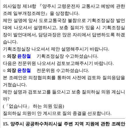
의사일정 제14항 『양주시 고령운전자 교통사고 예방에 관한
조례 일부개정조례안』을 상정합니다.
제안 설명에 앞서 도로교통국장 불참으로 기획조정실장 발언
대에 나오셔서 설명하시고, 보충 질의가 있을 시 기획조정실
장이 발언대에서, 담당과장은 앉은 자리에서 답변하도록 하겠
습니다.
기획조정실장 나오셔서 제안 설명해주시기 바랍니다.
○ 의장
윤창철
기획조정실장 수고하셨습니다.
다음은 전문위원 나오셔서 검토보고해주시기 바랍니다.
○ 의장
윤창철
전문위원 수고하셨습니다.
본 조례안은 의정협의회를 통하여 사전에 검토와 질의응답을
거쳤습니다.
제안 설명과 검토보고를 들으시고 보충 질의하실 의원 계십니
까?
(「없습니다」 하는 의원 있음)
질의하실 의원이 안 계시므로 질의 종결을 선포합니다.
15. 양주시 공공하수처리시설 주변 지역 지원에 관한 조례안