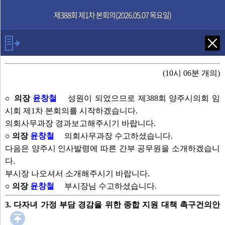
본문으로 바로가기
기능메뉴 메뉴 바로가기
제388회 제1차 본회의(2026.05.07 목요일)
Tab키로 다음 검색
(10시 06분 개의)
발언자
○ 의장
윤창철
성원이 되었으므로 제388회 양주시의회 임
시회 제1차 본회의를 시작하겠습니다.
의회사무과장 경과보고해주시기 바랍니다.
의장 윤창철
○ 의장
윤창철
의회사무과장 수고하셨습니다.
의회사무과장
다음은 양주시 인사발령에 따른 간부 공무원을 소개하겠습니
시장권한대행
다.
최수연 의원
부시장 나오셔서 소개해주시기 바랍니다.
정희태 의원
○ 의장
윤창철
부시장님 수고하셨습니다.
김현수 의원
전문위원
3. 다자녀 가정 부담 경감을 위한 종합 지원 대책 촉구건의안
이지연 의원