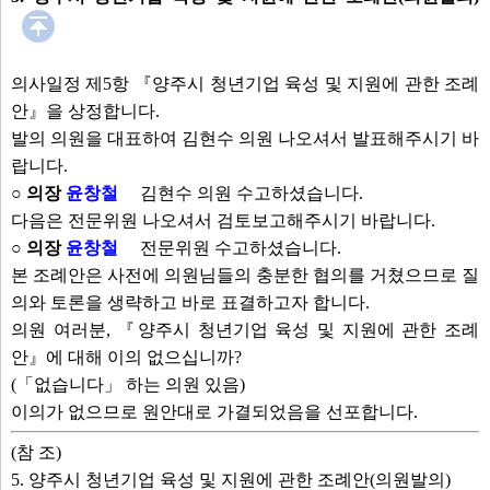
부록
의사일정 제5항 『양주시 청년기업 육성 및 지원에 관한 조례
안』을 상정합니다.
발의 의원을 대표하여 김현수 의원 나오셔서 발표해주시기 바
랍니다.
○ 의장
윤창철
김현수 의원 수고하셨습니다.
다음은 전문위원 나오셔서 검토보고해주시기 바랍니다.
○ 의장
윤창철
전문위원 수고하셨습니다.
본 조례안은 사전에 의원님들의 충분한 협의를 거쳤으므로 질
의와 토론을 생략하고 바로 표결하고자 합니다.
의원 여러분, 『양주시 청년기업 육성 및 지원에 관한 조례
안』에 대해 이의 없으십니까?
(「없습니다」 하는 의원 있음)
이의가 없으므로 원안대로 가결되었음을 선포합니다.
(참 조)
5. 양주시 청년기업 육성 및 지원에 관한 조례안(의원발의)