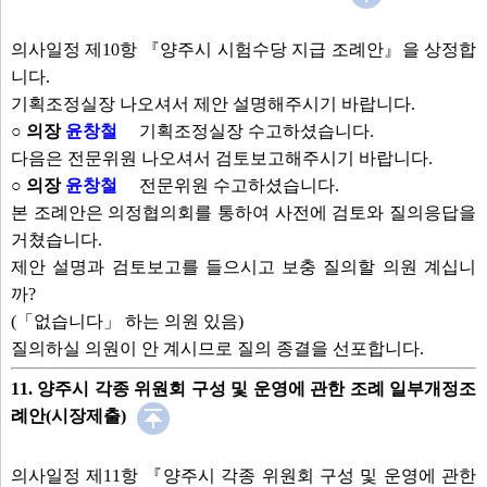
의사일정 제10항 『양주시 시험수당 지급 조례안』을 상정합
니다.
기획조정실장 나오셔서 제안 설명해주시기 바랍니다.
○ 의장
윤창철
기획조정실장 수고하셨습니다.
다음은 전문위원 나오셔서 검토보고해주시기 바랍니다.
○ 의장
윤창철
전문위원 수고하셨습니다.
본 조례안은 의정협의회를 통하여 사전에 검토와 질의응답을
거쳤습니다.
제안 설명과 검토보고를 들으시고 보충 질의할 의원 계십니
까?
(「없습니다」 하는 의원 있음)
질의하실 의원이 안 계시므로 질의 종결을 선포합니다.
11. 양주시 각종 위원회 구성 및 운영에 관한 조례 일부개정조
례안(시장제출)
의사일정 제11항 『양주시 각종 위원회 구성 및 운영에 관한