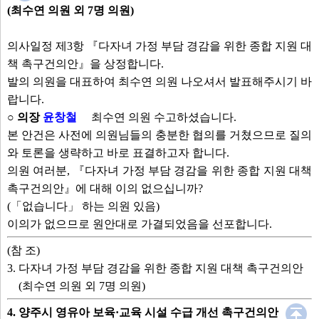
기획조정실장
(최수연 의원 외 7명 의원)
도시환경사업소장
시립도서관장
의사일정 제3항 『다자녀 가정 부담 경감을 위한 종합 지원 대
복지교육국장
책 촉구건의안』을 상정합니다.
환경안전국장
발의 의원을 대표하여 최수연 의원 나오셔서 발표해주시기 바
랍니다.
발언보기
선택취소
○ 의장
윤창철
최수연 의원 수고하셨습니다.
본 안건은 사전에 의원님들의 충분한 협의를 거쳤으므로 질의
안건
와 토론을 생략하고 바로 표결하고자 합니다.
의원 여러분, 『다자녀 가정 부담 경감을 위한 종합 지원 대책
촉구건의안』에 대해 이의 없으십니까?
1. 제388회 양주시의회 임시회 회기 결정의 건(의장제의)
2. 제388회 양주시의회 임시회 회의록 서명의원 선출의 건(의장제의)
(「없습니다」 하는 의원 있음)
3. 다자녀 가정 부담 경감을 위한 종합 지원 대책 촉구건의안
이의가 없으므로 원안대로 가결되었음을 선포합니다.
(최수연 의원 외 7명 의원)
(참 조)
4. 양주시 영유아 보육·교육 시설 수급 개선 촉구건의안
3. 다자녀 가정 부담 경감을 위한 종합 지원 대책 촉구건의안
(정희태 의원 외 7명 의원)
(최수연 의원 외 7명 의원)
5. 양주시 청년기업 육성 및 지원에 관한 조례안(의원발의)
6. 양주시 정체성 함양을 위한 지명 사용에 관한 조례안(의원발의)
4. 양주시 영유아 보육·교육 시설 수급 개선 촉구건의안