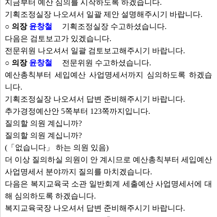
지금부터 예산 심의를 시작하도록 하겠습니다.
기획조정실장 나오셔서 일괄 제안 설명해주시기 바랍니다.
○ 의장
윤창철
기획조정실장 수고하셨습니다.
다음은 검토보고가 있겠습니다.
전문위원 나오셔서 일괄 검토보고해주시기 바랍니다.
○ 의장
윤창철
전문위원 수고하셨습니다.
예산총칙부터 세입예산 사업명세서까지 심의하도록 하겠습
니다.
기획조정실장 나오셔서 답변 준비해주시기 바랍니다.
추가경정예산안 5쪽부터 123쪽까지입니다.
질의할 의원 계십니까?
질의할 의원 계십니까?
(「없습니다」 하는 의원 있음)
더 이상 질의하실 의원이 안 계시므로 예산총칙부터 세입예산
사업명세서 분야까지 질의를 마치겠습니다.
다음은 복지교육국 소관 일반회계 세출예산 사업명세서에 대
해 심의하도록 하겠습니다.
복지교육국장 나오셔서 답변 준비해주시기 바랍니다.