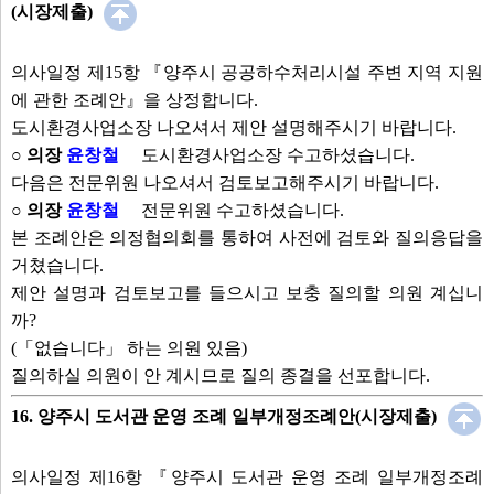
(시장제출)
의사일정 제15항 『양주시 공공하수처리시설 주변 지역 지원
에 관한 조례안』을 상정합니다.
도시환경사업소장 나오셔서 제안 설명해주시기 바랍니다.
○ 의장
윤창철
도시환경사업소장 수고하셨습니다.
다음은 전문위원 나오셔서 검토보고해주시기 바랍니다.
○ 의장
윤창철
전문위원 수고하셨습니다.
본 조례안은 의정협의회를 통하여 사전에 검토와 질의응답을
거쳤습니다.
제안 설명과 검토보고를 들으시고 보충 질의할 의원 계십니
까?
(「없습니다」 하는 의원 있음)
질의하실 의원이 안 계시므로 질의 종결을 선포합니다.
16. 양주시 도서관 운영 조례 일부개정조례안(시장제출)
의사일정 제16항 『양주시 도서관 운영 조례 일부개정조례