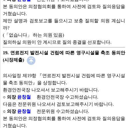
본 동의안은 의정협의회를 통하여 사전에 검토와 질의응답을
거쳤습니다.
제안 설명과 검토보고를 들으시고 보충 질의할 의원 계십니
까?
(「없습니다」 하는 의원 있음)
질의하실 의원이 안 계시므로 질의 종결을 선포합니다.
19. 연료전지 발전시설 건립에 따른 영구시설물 축조 동의안
(시장제출)
의사일정 제19항 『연료전지 발전시설 건립에 따른 영구시설
물 축조 동의안』을 상정합니다.
환경안전국장 나오셔서 보고해주시기 바랍니다.
○ 의장
윤창철
환경안전국장 수고하셨습니다.
다음은 전문위원 나오셔서 검토보고해주시기 바랍니다.
○ 의장
윤창철
전문위원 수고하셨습니다.
본 동의안은 의정협의회를 통하여 사전에 검토와 질의응답을
거쳤습니다.