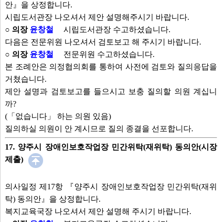
안』을 상정합니다.
시립도서관장 나오셔서 제안 설명해주시기 바랍니다.
○ 의장
윤창철
시립도서관장 수고하셨습니다.
다음은 전문위원 나오셔서 검토보고 해 주시기 바랍니다.
○ 의장
윤창철
전문위원 수고하셨습니다.
본 조례안은 의정협의회를 통하여 사전에 검토와 질의응답을
거쳤습니다.
제안 설명과 검토보고를 들으시고 보충 질의할 의원 계십니
까?
(「없습니다」 하는 의원 있음)
질의하실 의원이 안 계시므로 질의 종결을 선포합니다.
17. 양주시 장애인보호작업장 민간위탁(재위탁) 동의안(시장
제출)
의사일정 제17항 『양주시 장애인보호작업장 민간위탁(재위
탁) 동의안』을 상정합니다.
복지교육국장 나오셔서 제안 설명해 주시기 바랍니다.