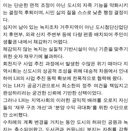
7. 양주시 지방공무원 복무 조례 일부개정조례안(시장제출)
이는 단순한 면적 조정이 아닌 도시의 자족 기능을 약화시키
8. 양주시청 직장운동경기부 설치 및 운영 조례 일부개정조례안(시장제출)
는 결정적 후퇴이며, 시민 삶의 질을 스스로 낮춘 행정 결정이
9. 양주시 건축 조례 일부개정조례안(시장제출)
다.
10. 양주시 산후조리비 지원에 관한 조례 일부개정조례안(시장제출)
심지어 남아 있는 녹지조차 거주지역이 아닌 도시첨단산업단
11. 양주시 공립어린이집 민간위탁 동의안(시장제출)
지 후면부, 외곽 산지 주변부 등에 다량 편중 배치되어 주민이
12. 장흥관광지·기산저수지 관광시설 관리 및 운영 재위탁 동의안(시장제출)
생활권 내에서 체감하기 어렵다.
13. 공공체육시설 민간위탁 재계약 동의안(시장제출)
체감되지 않는 녹지는 실질적 기반시설이 아닌 기준을 맞추기
14. 경원선 셔틀 전동열차 운행에 관한 업무협약 동의안(시장제출)
위한 숫자 채우기에 불과하다.
15. 양주 도시관리계획(용도지구: 산업·유통개발진흥지구) 결정(변경)
회천지구 사업 추진 과정에서 발생한 수많은 위기 때마다 지
의회 의견 제시의 건(시장제출)
역사회는 신도시의 성공적 조성을 위해 대승적 차원에서 인내
16. 양주시 도시재생전략계획 재정비 수립안 의회 의견 제시의 건(시장제출)
하며 LH의 사업 추진 동력 확보에 전폭적으로 협력해 왔다.
안건보기
선택취소
이는 LH가 공공기관으로서 최소한의 정주 여건을 책임지고
완성하리라는 굳건한 신뢰에 기반한 선택이었다.
그러나 LH는 지역사회의 이러한 공익적 배려를 오로지 자신
부록
들의 ‘재무 구조 개선’과 ‘분양 수익 극대화’를 위한 수단으로
만 소비했다.
수차례의 계획 변경을 거치는 동안 도시의 허파인 공원과 녹
지는 축소되어왔고, 도서관과 커뮤니티 부지는 자취를 감췄