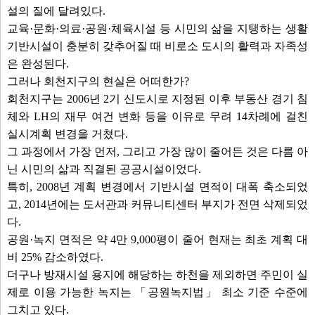
경제문화체육국장
설의 질에 달려있다.
도시주택국장
교육·문화·의료·공원·체육시설 등 시민의 삶을 지탱하는 생활
복지교육국장
기반시설이 충분히 갖추어질 때 비로소 도시의 활력과 자족성
도로교통국장
은 완성된다.
그러나 회천지구의 현실은 어떠한가?
발언보기
선택취소
회천지구는 2006년 2기 신도시로 지정된 이후 부동산 경기 침
체와 LH의 재무 여건 변화 등을 이유로 무려 14차례에 걸친
안건
실시계획 변경을 거쳤다.
그 과정에서 가장 먼저, 그리고 가장 많이 줄어든 것은 다름 아
○ 5분 자유발언(최수연 의원)
닌 시민의 삶과 직결된 공공시설이었다.
1. 제387회 양주시의회 임시회 회기 결정의 건(의장제의)
특히, 2008년 계획 변경에서 기반시설 면적이 대폭 축소되었
2. 제387회 양주시의회 임시회 회의록 서명의원 선출의 건(의장제의)
고, 2014년에는 도서관과 커뮤니티센터 부지가 전면 삭제되었
3. 자족도시 실현을 위한 회천지구 공원 등 기반시설 대책 마련 촉구건의안
다.
(정희태 의원 외 7명 의원)
공원·녹지 면적은 약 4만 9,000평이 줄어 현재는 최초 계획 대
4. 집합건물 전기공급 구조 개선을 통한 YTC 소상공인 보호 대책 마련 촉구건의
비 25% 감소하였다.
(한상민 의원 외 7명 의원)
더구나 방재시설 용지에 해당하는 하천을 제외하면 주민이 실
5. 양주시 사무의 공공기관 위탁 또는 대행에 관한 조례안(의원발의)
제로 이용 가능한 녹지는 「공원녹지법」 최소 기준 수준에
6. 양주시 사회복지사 등의 처우 및 지위 향상에 관한 조례 일부개정조례안(의원
그치고 있다.