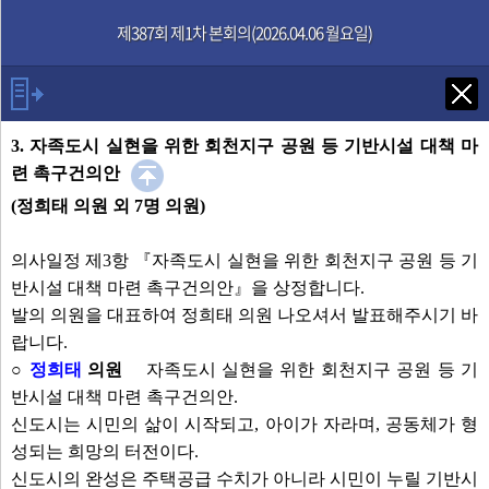
본문으로 바로가기
기능메뉴 메뉴 바로가기
제387회 제1차 본회의(2026.04.06 월요일)
Tab키로 다음 검색
3. 자족도시 실현을 위한 회천지구 공원 등 기반시설 대책 마
련 촉구건의안
(정희태 의원 외 7명 의원)
발언자
의사일정 제3항 『자족도시 실현을 위한 회천지구 공원 등 기
의장 윤창철
반시설 대책 마련 촉구건의안』을 상정합니다.
의회사무과장
발의 의원을 대표하여 정희태 의원 나오셔서 발표해주시기 바
최수연 의원
랍니다.
정희태 의원
○
정희태
의원
자족도시 실현을 위한 회천지구 공원 등 기
한상민 의원
반시설 대책 마련 촉구건의안.
전문위원
신도시는 시민의 삶이 시작되고, 아이가 자라며, 공동체가 형
강혜숙 의원
성되는 희망의 터전이다.
기획조정실장
신도시의 완성은 주택공급 수치가 아니라 시민이 누릴 기반시