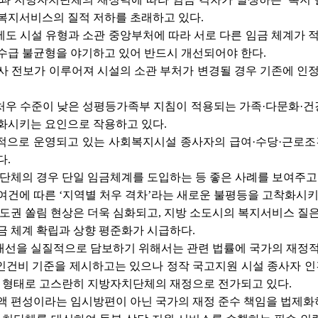
복지서비스의 질적 저하를 초래하고 있다.
도 시설 유형과 소관 중앙부처에 따라 서로 다른 임금 체계가 적
수급 불균형을 야기하고 있어 반드시 개선되어야 한다.
인사 전보가 이루어져 시설의 소관 부처가 변경될 경우 기존에 
처우 수준이 낮은 성평등가족부 지침이 적용되는 가족·다문화·건
화시키는 요인으로 작용하고 있다.
으로 운영되고 있는 사회복지시설 종사자의 급여·수당·근로조건 
다.
치단체의 경우 단일 임금체계를 도입하는 등 좋은 사례를 보여주고
의안
여건에 따른 ‘지역별 처우 격차’라는 새로운 불평등을 고착화시키
수도권 쏠림 현상은 더욱 심화되고, 지방 소도시의 복지서비스 질
금 체계 확립과 상향 평준화가 시급하다.
개선을 실질적으로 담보하기 위해서는 관련 법률에 국가의 재정적
인건비 기준을 제시하고는 있으나 정작 국고지원 시설 종사자 인
금 형태로 고스란히 지방자치단체의 재정으로 전가되고 있다.
증액 편성이라는 임시방편이 아닌 국가의 재정 준수 책임을 법제
출)