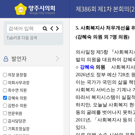
본문으로 바로가기
기능메뉴 메뉴 바로가기
설정메뉴 메뉴 바로가기
제386회 제1차 본회의(20
×
5. 사회복지사 처우개선을 
(강혜숙 의원 외 7명 의원)
Tab키로 다음 검색
의사일정 제5항 『사회복지
발언자
발의 의원을 대표하여 강혜
○
강혜숙
의원
사회복지사 
의장 윤창철
2026년도 정부 예산 728조
의회사무과장
이는 국가가 국민의 삶을 책
사회복지 서비스는 기계나 기
최수연 의원
따라서 복지시스템이 실질적
강혜숙 의원
하지만, 오늘날 사회복지 현
김현수 의원
동의 굴레를 벗어나지 못하고
전문위원
2011년, 「사회복지사 등
감사담당관
있다.
기획조정실장
이로 인해 소속 시설의 유형