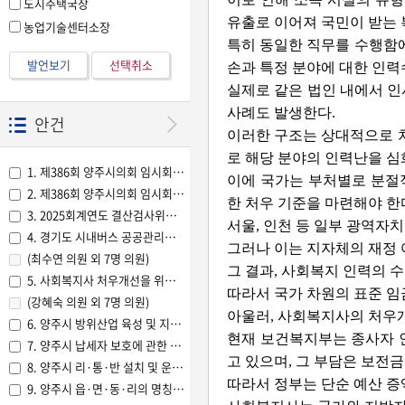
도시주택국장
유출로 이어져 국민이 받는 
농업기술센터소장
특히 동일한 직무를 수행함에
발언보기
선택취소
손과 특정 분야에 대한 인력
실제로 같은 법인 내에서 
사례도 발생한다.
안건
이러한 구조는 상대적으로 
로 해당 분야의 인력난을 심
1. 제386회 양주시의회 임시회 회기 결정의 건(의장제의)
이에 국가는 부처별로 분절적
2. 제386회 양주시의회 임시회 회의록 서명의원 선출의 건(의장제의)
한 처우 기준을 마련해야 한
3. 2025회계연도 결산검사위원 선임의 건(의장제의)
서울, 인천 등 일부 광역자
4. 경기도 시내버스 공공관리제 재정 부담 구조 개선 및 마을버스 지원 촉구건
그러나 이는 지자체의 재정 
(최수연 의원 외 7명 의원)
그 결과, 사회복지 인력의 
5. 사회복지사 처우개선을 위한 국가 재정 책임 강화 촉구건의안
따라서 국가 차원의 표준 임
(강혜숙 의원 외 7명 의원)
아울러, 사회복지사의 처우
6. 양주시 방위산업 육성 및 지원에 관한 조례안(의원발의)
현재 보건복지부는 종사자 
7. 양주시 납세자 보호에 관한 사무 처리 조례 일부개정조례안(시장제출)
고 있으며, 그 부담은 보전
8. 양주시 리·통·반 설치 및 운영에 관한 조례 일부개정조례안(시장제출)
따라서 정부는 단순 예산 
9. 양주시 읍·면·동·리의 명칭과 관할구역에 관한 조례 일부개정조례안(시장제