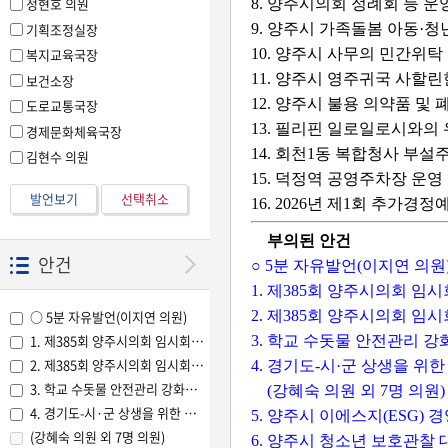
정현호 의원
8. 양주시의회 정례회 등 
기획조정실장
9. 양주시 가족돌봄 아동·
10. 양주시 사무의 민간위
복지교육국장
11. 양주시 영주귀국 사할
보건소장
12. 양주시 불용 의약품 및
도로교통국장
13. 필리핀 일로일로시와의
경제문화체육국장
14. 회천1동 복합청사 부설
김현수 의원
15. 덕정역 공영주차장 운영
발언보기
선택취소
16. 2026년 제1회 추가
부의된 안건
안건
○ 5분 자유발언(이지연 의원
1. 제385회 양주시의회 임
2. 제385회 양주시의회 임
○ 5분 자유발언(이지연 의원)
1. 제385회 양주시의회 임시회 회기 결정의 건(의장제의)
3. 학교 수돗물 안전관리 강
2. 제385회 양주시의회 임시회 회의록 서명의원 선출의 건(의장제의)
4. 경기도-시·군 상생을 
3. 학교 수돗물 안전관리 강화를 위한 건의안(정희태 의원 외 7명 의원)
(강혜숙 의원 외 7명 의원)
4. 경기도-시·군 상생을 위한 「국·도비 매칭 부담 조정협의체」 구성 촉구건
5. 양주시 이에스지(ESG)
(강혜숙 의원 외 7명 의원)
6. 양주시 청소년 보호관찰