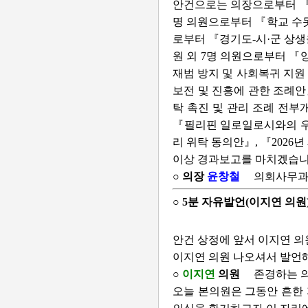
안건으로는 의장으로부터 『제
명 의원으로부터 『학교 수돗
로부터 『경기도-시·군 상생
원 외 7명 의원으로부터 『
재범 방지 및 사회복귀 지원
보전 및 진흥에 관한 조례안
탁 촉진 및 관리 조례 전부
『필리핀 일로일로시와의 우
리 위탁 동의안』, 『202
이상 경과보고를 마치겠습니
○ 의장
윤창철
의회사무과
○ 5분 자유발언(이지연 의원
안건 상정에 앞서 이지연 의
이지연 의원 나오셔서 발언
○
이지연
의원
존경하는 의
오늘 본의원은 그동안 흔한 