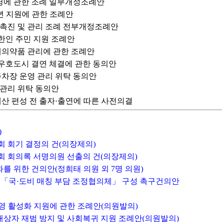
운영에 관한 조례 일부개정조례안
청년 지원에 관한 조례안
탁 촉진 및 관리 조례 전부개정조례안
린한인 주민 지원 조례안
 폐의약품 관리에 관한 조례안
 우호도시 결연 체결에 관한 동의안
주차장 운영 관리 위탁 동의안
 관리 위탁 동의안
경정예산 편성 전 출자·출연에 따른 사전의결
)
시회 회기 결정의 건(의장제의)
시회 회의록 서명의원 선출의 건(의장제의)
화를 위한 건의안(정희태 의원 외 7명 의원)
위한 「국·도비 매칭 부담 조정협의체」 구성 촉구건의안
의안
 경영 활성화 지원에 관한 조례안(의원발의)
 대상자 재범 방지 및 사회복귀 지원 조례안(의원발의)