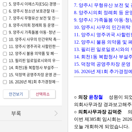
5. 양주시 이에스지(ESG) 경영 활성화 지원에 관한 조례안(의원발의)
7. 양주시 무형유산 보전 및
6. 양주시 청소년 보호관찰 대상자 재범 방지 및 사회복귀 지원 조례안(의원발의
8. 양주시의회 정례회 등 
7. 양주시 무형유산 보전 및 진흥에 관한 조례안(의원발의)
9. 양주시 가족돌봄 아동·
8. 양주시의회 정례회 등 운영에 관한 조례 일부개정조례안(의원발의)
10. 양주시 사무의 민간위
9. 양주시 가족돌봄 아동·청년 지원에 관한 조례안(의원발의)
11. 양주시 영주귀국 사할
10. 양주시 사무의 민간위탁 촉진 및 관리 조례 전부개정조례안(시장제출)
12. 양주시 불용 의약품 및
11. 양주시 영주귀국 사할린한인 주민 지원 조례안(시장제출)
13. 필리핀 일로일로시와의
12. 양주시 불용 의약품 및 폐의약품 관리에 관한 조례안(시장제출)
14. 회천1동 복합청사 부설
13. 필리핀 일로일로시와의 우호도시 결연 체결에 관한 동의안(시장제출)
15. 덕정역 공영주차장 운영
14. 회천1동 복합청사 부설주차장 운영 관리 위탁 동의안(시장제출)
16. 2026년 제1회 추가
15. 덕정역 공영주차장 운영 관리 위탁 동의안(시장제출)
16. 2026년 제1회 추가경정예산 편성 전 출자·출연에 따른 사전의결(시장제출)
안건보기
선택취소
○ 의장
윤창철
성원이 되었
의회사무과장 경과보고해주
○ 의회사무과장 김덕준
의
부록
이번 제385회 임시회는 20
오늘 개회하게 되었습니다.