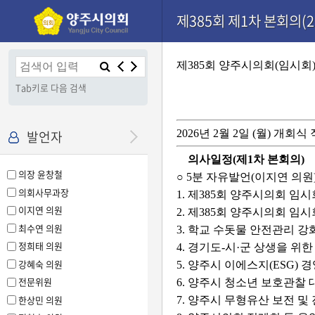
본문으로 바로가기
기능메뉴 메뉴 바로가기
설정메뉴 메뉴 바로가기
제385회 제1차 본회의(20
×
제385회 양주시의회(임시회
Tab키로 다음 검색
발언자
2026년 2월 2일 (월) 개회식
의사일정(제1차 본회의)
의장 윤창철
○ 5분 자유발언(이지연 의원
의회사무과장
1. 제385회 양주시의회 임
이지연 의원
2. 제385회 양주시의회 임
최수연 의원
3. 학교 수돗물 안전관리 
정희태 의원
4. 경기도-시·군 상생을 
강혜숙 의원
5. 양주시 이에스지(ESG)
전문위원
6. 양주시 청소년 보호관찰
한상민 의원
7. 양주시 무형유산 보전 및