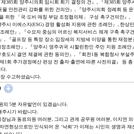
385회 양주시의회 임시회 회기 결정의 건』, 『제385회 양주시
물 안전관리 강화를 위한 건의안』, 『양주시의회 정례회 등 운
을 위한 「국·도비 매칭 부담 조정협의체」 구성 촉구건의안』, 
양주시 이에스지(ESG) 경영 활성화 지원에 관한 조례안』, 한상
 조례안』, 『수요자 중심의 어르신 복지서비스 체계 구축 촉구
』, 『골프장 등 특정 장소 입장세의 지방세 이양을 통한 재정
개정조례안』, 『양주시 영주귀국 사할린한인 주민 지원 조례안』
호도시 결연 체결에 관한 동의안』, 『회천1동 복합청사 부설주
6년 제1회 추가경정예산 편성 전 출자·출연에 따른 사전의결』 등 
다.
장 수고하셨습니다.
)
원의 5분 자유발언이 있겠습니다.
해주시기 바랍니다.
장님과 동료의원 여러분, 그리고 관계 공무원 여러분, 이지연 
자연현상으로만 인식되어 온 ‘낙뢰’가 이제는 시민의 생명과 재산