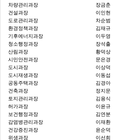
차량관리과장
장금춘
건설과장
이인현
도로관리과장
차순범
환경정책과장
김재규
기후에너지과장
이두영
청소행정과장
장석출
산림과장
황덕상
시민안전과장
문은경
도시과장
이상덕
도시재생과장
이동섭
공동주택과장
김경아
건축과장
정지문
토지관리과장
김용식
허가과장
이윤규
보건행정과장
김연분
감염병관리과장
이재환
건강증진과장
윤순덕
위생과장
이선희