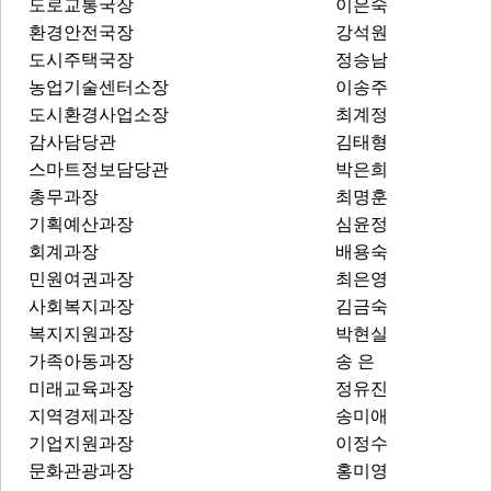
도로교통국장
이은숙
환경안전국장
강석원
도시주택국장
정승남
농업기술센터소장
이송주
도시환경사업소장
최계정
감사담당관
김태형
스마트정보담당관
박은희
총무과장
최명훈
기획예산과장
심윤정
회계과장
배용숙
민원여권과장
최은영
사회복지과장
김금숙
복지지원과장
박현실
가족아동과장
송 은
미래교육과장
정유진
지역경제과장
송미애
기업지원과장
이정수
문화관광과장
홍미영