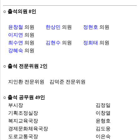
○ 출석의원 8인
윤창철
의원
한상민
의원
정현호
의원
이지연
의원
최수연
의원
김현수
의원
정희태
의원
강혜숙
의원
○ 출석 전문위원 2인
지인환 전문위원
김덕준 전문위원
○ 출석 공무원 49인
부시장
김정일
기획조정실장
이창열
복지교육국장
윤형호
경제문화체육국장
김도웅
도로교통국장
이은숙