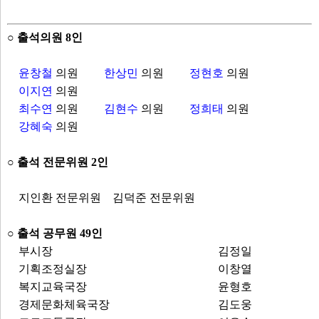
○ 출석의원 8인
윤창철
의원
한상민
의원
정현호
의원
이지연
의원
최수연
의원
김현수
의원
정희태
의원
강혜숙
의원
○ 출석 전문위원 2인
지인환 전문위원
김덕준 전문위원
○ 출석 공무원 49인
부시장
김정일
기획조정실장
이창열
복지교육국장
윤형호
경제문화체육국장
김도웅