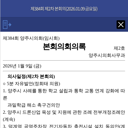
본문으로 바로가기
기능메뉴 메뉴 바로가기
제384회 제2차 본회의(2026.01.09 금요일)
Tab키로 다음 검색
제384회 양주시의회(임시회)
본회의회의록
제2호
발언자
양주시의회사무과
2026년 1월 9일 (금)
의장 윤창철
의사일정(제2차 본회의)
정희태 의원
○ 5분 자유발언(정희태 의원)
이지연 의원
1. 양주시 사례를 통한 학교 설립과 통학 교통 연계 강화에 따
정현호 의원
른
발언보기
선택취소
과밀학급 해소 촉구건의안
2. 양주시 드론산업 육성 및 지원에 관한 조례 전부개정조례안
(계속)
안건
3. 덕계역 공영주차장 전기자동차 충전시설 설치 동의안(계