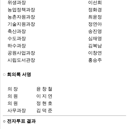
위생과장
이선희
농업정책과장
정화경
농촌자원과장
최윤정
기술지원과장
정연아
축산과장
송진영
수도과장
심재영
하수과장
김복남
공원사업과장
이창연
시립도서관장
홍승주
◌ 회의록 서명
의 장
윤 창 철
의 원
이 지 연
의 원
정 현 호
사무과장
김 덕 준
○ 전자투표 결과