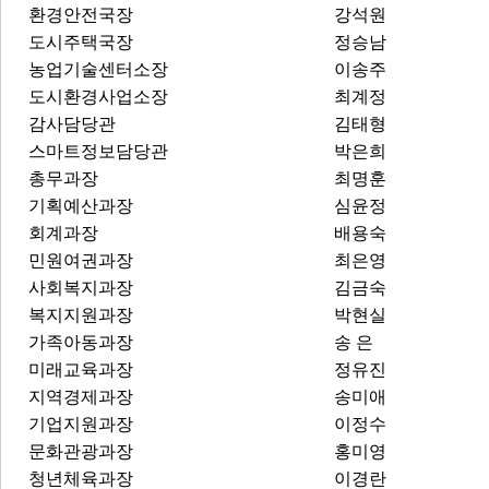
환경안전국장
강석원
도시주택국장
정승남
농업기술센터소장
이송주
도시환경사업소장
최계정
감사담당관
김태형
스마트정보담당관
박은희
총무과장
최명훈
기획예산과장
심윤정
회계과장
배용숙
민원여권과장
최은영
사회복지과장
김금숙
복지지원과장
박현실
가족아동과장
송 은
미래교육과장
정유진
지역경제과장
송미애
기업지원과장
이정수
문화관광과장
홍미영
청년체육과장
이경란