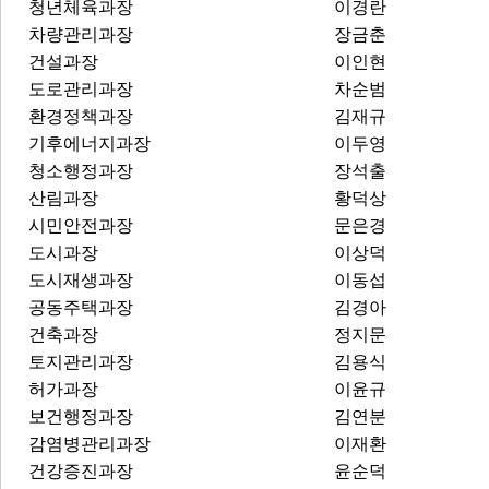
청년체육과장
이경란
차량관리과장
장금춘
건설과장
이인현
도로관리과장
차순범
환경정책과장
김재규
기후에너지과장
이두영
청소행정과장
장석출
산림과장
황덕상
시민안전과장
문은경
도시과장
이상덕
도시재생과장
이동섭
공동주택과장
김경아
건축과장
정지문
토지관리과장
김용식
허가과장
이윤규
보건행정과장
김연분
감염병관리과장
이재환
건강증진과장
윤순덕