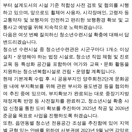
부터 설계도서의 시설 기준 적합성 사전 검토 및 협의를 시행
하고 있으며, 앞으로도 휠체어 사용자, 시각장애인, 고령자 등
교통약자 및 보행자의 안전하고 편리한 보행환경 확보 및 교
통사고 예방을 위해 지속적으로 노력하겠습니다.
다음은 여섯 번째 질의하신 청소년수련시설 확충에 대해서 답
변드리겠습니다.
청소년 수련시설 중 청소년수련관은 시군구마다 1개소 이상
설치‧운영해야 하는 법정 시설로, 청소년 직업 체험 및 진로
교육 등 특성화 공간을 포함하여 여가와 교육‧문화 활동을
지원하는 청소년복합시설로 건립‧운영할 계획입니다.
현재 기본계획 수립 후 시 공용부지인 양주회천2단계 문화공
원 내에 부지확보를 위해 관련 부서와 용도변경 등을 협의하
여 추진 중에 있으며, 부지확보가 완료되는 대로 중장기지방
재정계획 반영 등 사전절차를 완료하고, 청소년시설 확충 사
업 신청을 통한 도비 확보를 추진하여 2025년 착공 및 2026년
준공을 목표로 사업을 진행하도록 하겠습니다.
또한, 읍면동별 청소년 전용공간 조성을 추진함에 있어 지역
별 균형 있는 안배를 위하여 서부권에 2023년 9월 남면 감악르