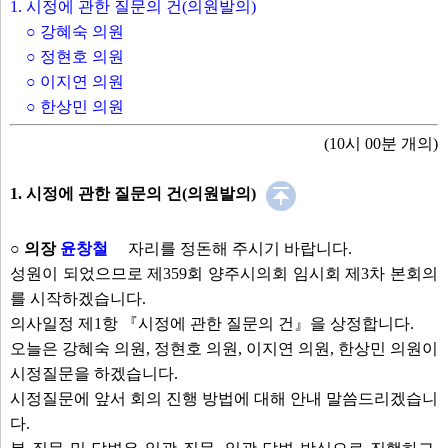
대중교통과장
1. 시정에 관한 질문의 건(의원발의)
최수연 의원
○ 강혜숙 의원
도시재생과장
○ 정현호 의원
일자리경제과장
○ 이지연 의원
문화관광과장
○ 한상민 의원
기후에너지과장
(10시 00분 개의)
농업기술센터소장
교육체육과장
1. 시정에 관한 질문의 건(의원발의)
한상민 의원
정희태 의원
○ 의장
윤창철
자리를 정돈해 주시기 바랍니다.
성원이 되었으므로 제359회 양주시의회 임시회 제3차 본회의
발언보기
선택취소
를 시작하겠습니다.
의사일정 제1항 『시정에 관한 질문의 건』을 상정합니다.
안건
오늘은 강혜숙 의원, 정현호 의원, 이지연 의원, 한상민 의원이
시정질문을 하겠습니다.
1. 시정에 관한 질문의 건(의원발의)
시정질문에 앞서 회의 진행 방법에 대해 안내 말씀드리겠습니
○ 강혜숙 의원
다.
○ 정현호 의원