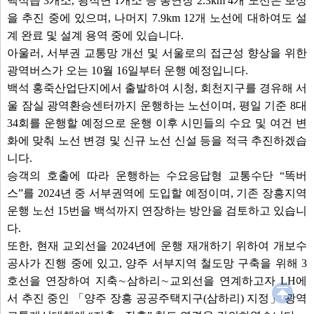
백석읍 3개소, 광적면 1개소 등 총연장 2.3km 4개 노선은 보상
을 추진 중에 있으며, 나머지 7.9km 12개 노선에 대하여도 설
계 완료 및 설계 용역 중에 있습니다.
아울러, 서부권 교통망 개선 및 서울로의 접근성 향상을 위한
광역버스가 오는 10월 16일부터 운행 예정입니다.
백석 홍죽산업단지에서 출발하여 시청, 회천지구를 경유해 서
울 잠실 광역환승센터까지 운행하는 노선이며, 평일 기준 8대
34회를 운행할 예정으로 운행 이후 시민들의 수요 및 여건 변
화에 맞춰 노선 변경 및 신규 노선 신설 등을 적극 추진하겠습
니다.
승객의 호출에 따라 운행하는 수요응답형 교통수단 “똑버
스”를 2024년 중 서부권역에 도입할 예정이며, 기존 장흥지역
운행 노선 15번을 백석까지 연장하는 방안을 검토하고 있습니
다.
또한, 현재 교외선을 2024년에 운행 재개하기 위하여 개보수
공사가 진행 중에 있고, 양주 서부지역 철도망 구축을 위해 3
호선을 연장하여 지축∼삼하리∼교외선을 연계하고자 LH에
서 추진 중인 「양주 장흥 공공주택지구(삼하리) 지정」 광역