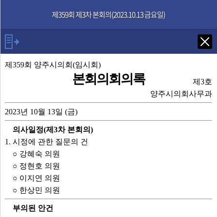
본문으로 바로가기
기능메뉴 메뉴 바로가기
제359회 제3차 본회의(2023.10.13 금요일)
Tab키로 다음 검색
제359회 양주시의회(임시회)
본회의회의록
제3호
발언자
양주시의회사무과
2023년 10월 13일 (금)
의장 윤창철
의사일정(제3차 본회의)
강혜숙 의원
1. 시정에 관한 질문의 건
시장
○ 강혜숙 의원
청소행정과장
○ 정현호 의원
정현호 의원
○ 이지연 의원
농촌자원과장
○ 한상민 의원
자족도시조성과장
이지연 의원
부의된 안건