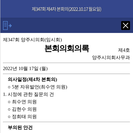
본문으로 바로가기
기능메뉴 메뉴 바로가기
제347회 제4차 본회의(2022.10.17 월요일)
Tab키로 다음 검색
제347회 양주시의회(임시회)
본회의회의록
제4호
발언자
양주시의회사무과
2022년 10월 17일 (월)
의장 윤창철
의사일정(제4차 본회의)
시장
○ 5분 자유발언(최수연 의원)
최수연 의원
1. 시정에 관한 질문의 건
기획예산과장
○ 최수연 의원
일자리환경국장
○ 김현수 의원
기업경제과장
○ 정희태 의원
광역교통시설과장
일자리정책과장
부의된 안건