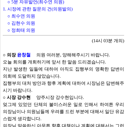
도시발전과장
○ 5분 자유발언(최수연 의원)
체육청소년과장
1. 시정에 관한 질문의 건(의원발의)
허가과장
○ 최수연 의원
김현수 의원
○ 김현수 의원
정희태 의원
○ 정희태 의원
감사담당관
(14시 03분 개의)
보건행정과장
○ 의장
윤창철
의원 여러분, 양해해주시기 바랍니다.
발언보기
선택취소
오늘 회의를 개회하기에 앞서 한 말씀 드리겠습니다.
지난 발생한 일들에 대하여 아직도 집행부의 명확한 답변이
안건
의회에 도달하지 않았습니다.
집행부의 대처 방안과 향후 계획에 대하여 시장님은 답변해주
○ 5분 자유발언(최수연 의원)
시기 바랍니다.
1. 시정에 관한 질문의 건(의원발의)
○ 시장 강수현
양주시장 강수현입니다.
○ 최수연 의원
엊그제 있었던 단체의 불미스러운 일로 인해서 하여튼 우리
○ 김현수 의원
의장님이나 의원님들께 우려를 드린 부분에 대해서 일단 유감
○ 정희태 의원
스럽게 생각합니다.
의장님 말씀하신 아무튼 향후 대책이나 계획에 대해서는 그런