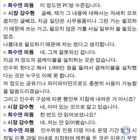
○
최수연
의원
이 정도면 PC방 수준입니다.
○ 시장 강수현
글쎄, 제가 그 내용에 대해서는 자세히 모르
겠지만 글쎄요, 지금 일단은 사무용품이나 그런 거는 필요하
기 때문에 쓰는 거고, 필요치 않은 거를 사실 일부러 쓸 필요는
없죠.
나름대로 필요하기 때문에 저는 썼다고 생각합니다.
○
최수연
의원
네, 그게 잘못되신 겁니다.
지금 저 정도의 광케이블을 설치하는 곳은 없습니다.
인수위 한다고 해서 1,900만 원을 들여서 광케이블을 설치했
다는 것은 누구도 이해 못 합니다.
저 정도는 공유기나 와이파이만으로도 충분히 사용이 가능함
을 말씀드리겠습니다.
그리고 인수위 구성에 따른 행안부 지침에 내려온 거 아시죠?
○ 시장 강수현
네, 아마 있는 것으로 알고 있습니다.
○
최수연
의원
한 번도 안 읽어보셨나요?
○ 시장 강수현
네, 저는 안 읽어봤습니다.
○
최수연
의원
인수위원 인원 15명 이내, 운영 기간 임기 시
작일 이후 20일 이내로 지정하여 제한을 둔 것은 이유가 무엇