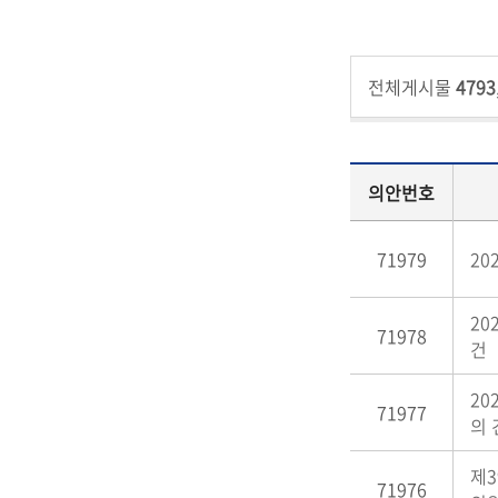
전체게시물
4793
의안번호
71979
20
2
71978
건
20
71977
의 
제3
71976