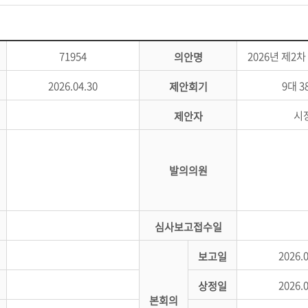
71954
2026년 제
의안명
2026.04.30
9대 3
제안회기
시
제안자
발의의원
심사보고접수일
2026.
보고일
2026.
상정일
본회의