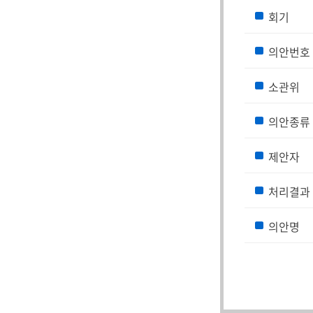
회기
의안번호
소관위
의안종류
제안자
처리결과
의안명