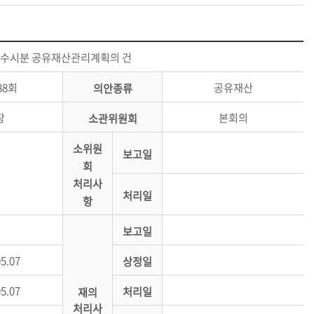
2차 수시분 공유재산관리계획의 건
88회
공유재산
의안종류
장
본회의
소관위원회
소위원
보고일
회
처리사
처리일
항
보고일
05.07
상정일
05.07
처리일
재의
처리사