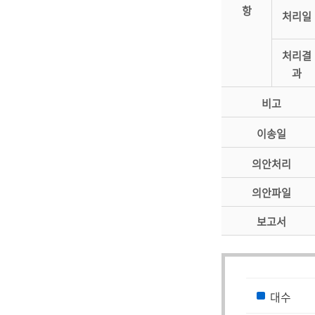
항
처리일
처리결
과
비고
이송일
의안처리
의안파일
보고서
대수