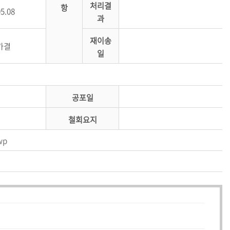
처리결
항
05.08
과
재이송
가결
일
공포일
철회요지
wp