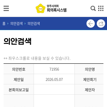
본문으로 바로가기
메인메뉴 바로가기
최
홈
의안검색
의안검색
근
회
의안검색
의
록
단
↔ 좌우스크롤로 내용을 보실 수 있습니다.
순
검
71956
의안번호
의안명
색
2026.05.07
제안일
제안회기
상
본회의보고일
제안자
세
검
색