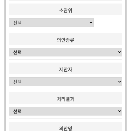
소관위
의안종류
제안자
처리결과
의안명