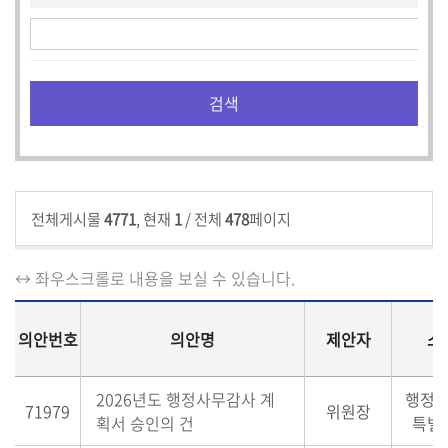
전체게시물
4771
, 현재
1
/ 전체
478
페이지
↔ 좌우스크롤로 내용을 보실 수 있습니다.
의안번호
의안명
제안자
소
2026년도 행정사무감사 계
행정
71979
위원장
획서 승인의 건
특별