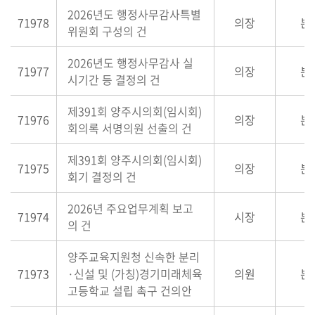
2026년도 행정사무감사특별
71978
의장
본
위원회 구성의 건
2026년도 행정사무감사 실
71977
의장
본
시기간 등 결정의 건
제391회 양주시의회(임시회)
71976
의장
본
회의록 서명의원 선출의 건
제391회 양주시의회(임시회)
71975
의장
본
회기 결정의 건
2026년 주요업무계획 보고
71974
시장
본
의 건
양주교육지원청 신속한 분리
71973
·신설 및 (가칭)경기미래체육
의원
본
고등학교 설립 촉구 건의안