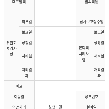
대표발의
발의의원
시
정
질
회부일
심사보고접수일
문/
답
보고일
보고일
변
상정일
상정일
위원회
본회의
처리사
5
처리사
항
분
처리일
처리일
항
자
유
처리결
처리결
발
과
과
언
비고
부
록
이송일
공포번호
검
원안가결
의안처리
철회일
색