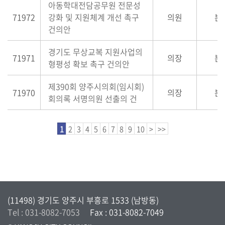
아동학대전담공무원 전문성
71972
강화 및 지원체계 개선 촉구
의원
본
건의안
경기도 무상교복 지원사업의
71971
의장
본
형평성 확보 촉구 건의안
제390회 양주시의회(임시회)
71970
의장
본
회의록 서명의원 선출의 건
1
2
3
4
5
6
7
8
9
10
>
>>
(11498) 경기도 양주시 부흥로 1533 (남방동)
Tel : 031-8082-7053
Fax : 031-8082-7049