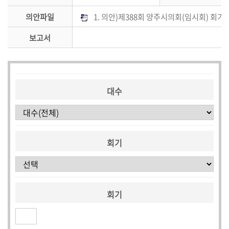
의안파일
1. 의안)제388회 양주시의회(임시회) 회기
의
안
보고서
검
색
대수
회기
회기