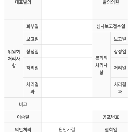
대표발의
발의의원
시
정
질
회부일
심사보고접수일
문/
답
보고일
보고일
변
상정일
상정일
위원회
본회의
처리사
5
처리사
항
분
처리일
처리일
항
자
유
처리결
처리결
발
과
과
언
비고
부
록
이송일
공포번호
검
원안가결
의안처리
철회일
색