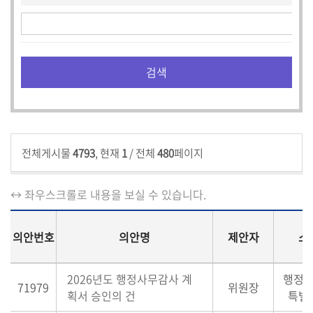
전체게시물
4793
, 현재
1
/ 전체
480
페이지
↔ 좌우스크롤로 내용을 보실 수 있습니다.
의안번호
의안명
제안자
소
2026년도 행정사무감사 계
행정
71979
위원장
획서 승인의 건
특별