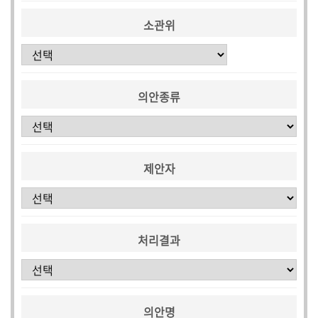
소관위
의안종류
제안자
처리결과
의안명