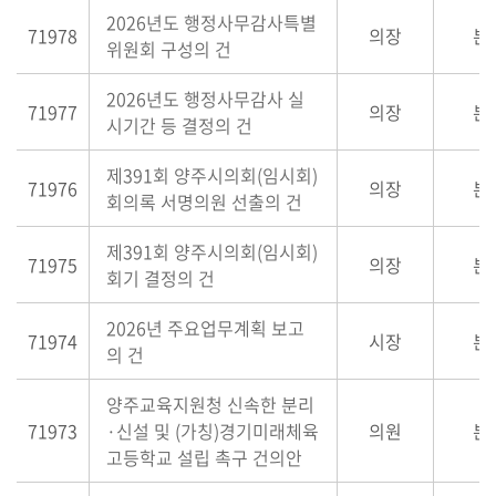
2026년도 행정사무감사특별
71978
의장
본
위원회 구성의 건
2026년도 행정사무감사 실
71977
의장
본
시기간 등 결정의 건
제391회 양주시의회(임시회)
71976
의장
본
회의록 서명의원 선출의 건
제391회 양주시의회(임시회)
71975
의장
본
회기 결정의 건
2026년 주요업무계획 보고
71974
시장
본
의 건
양주교육지원청 신속한 분리
71973
·신설 및 (가칭)경기미래체육
의원
본
고등학교 설립 촉구 건의안