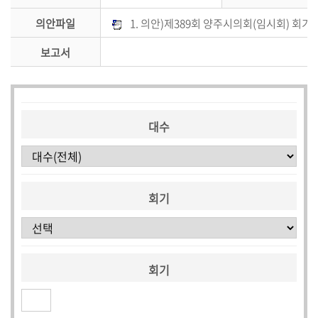
의안파일
1. 의안)제389회 양주시의회(임시회) 회기
의
안
보고서
검
색
대수
회기
회기