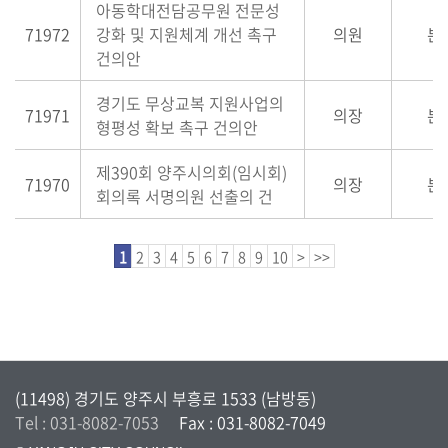
아동학대전담공무원 전문성
71972
강화 및 지원체계 개선 촉구
의원
본
건의안
경기도 무상교복 지원사업의
71971
의장
본
형평성 확보 촉구 건의안
제390회 양주시의회(임시회)
71970
의장
본
회의록 서명의원 선출의 건
1
2
3
4
5
6
7
8
9
10
>
>>
(11498) 경기도 양주시 부흥로 1533 (남방동)
Tel : 031-8082-7053
Fax : 031-8082-7049