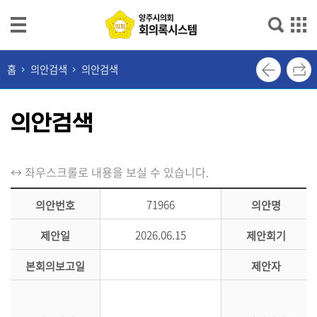
본문으로 바로가기
메인메뉴 바로가기
최
홈
의안검색
의안검색
근
회
의안검색
의
록
단
↔ 좌우스크롤로 내용을 보실 수 있습니다.
순
검
71966
의안번호
의안명
색
2026.06.15
제안일
제안회기
상
본회의보고일
제안자
세
검
색