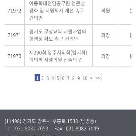
아동학대전담공무원 전문성
71972
강화 및 지원체계 개선 촉구
의원
본
건의안
경기도 무상교복 지원사업의
71971
의장
본
형평성 확보 촉구 건의안
제390회 양주시의회(임시회)
71970
의장
본
회의록 서명의원 선출의 건
1
2
3
4
5
6
7
8
9
10
>
>>
(11498) 경기도 양주시 부흥로 1533 (남방동)
Tel : 031-8082-7053
Fax : 031-8082-7049