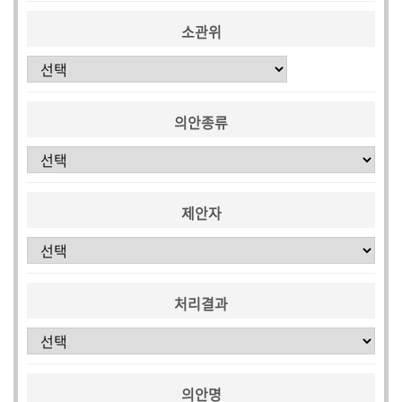
소관위
의안종류
제안자
처리결과
의안명