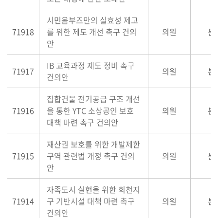
시민옴부즈만의 실효성 제고
71918
를 위한 제도 개선 촉구 건의
의원
본
안
IB 교육과정 제도 정비 촉구
71917
의원
본
건의안
집합건물 전기공급 구조 개선
71916
을 통한 YTC 소상공인 보호
의원
본
대책 마련 촉구 건의안
재산권 보호를 위한 개발제한
71915
구역 관련법 개정 촉구 건의
의원
본
안
자족도시 실현을 위한 회천지
71914
구 기반시설 대책 마련 촉구
의원
본
건의안