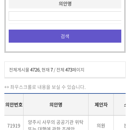
의안명
전체게시물
4726
, 현재
7
/ 전체
473
페이지
↔ 좌우스크롤로 내용을 보실 수 있습니다.
의안번호
의안명
제안자
소
양주시 사무의 공공기관 위탁
71919
의원
본
또는 대행에 관한 조례안