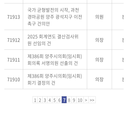
국가 균형발전의 시작, 과천
71913
경마공원 양주 광석지구 이전
의원
본
촉구 건의안
2025 회계연도 결산검사위
71912
의장
본
원 선임의 건
제386회 양주시의회(임시회)
71911
의장
본
회의록 서명의원 선출의 건
제386회 양주시의회(임시회)
71910
의장
본
회기 결정의 건
1
2
3
4
5
6
7
8
9
10
>
>>