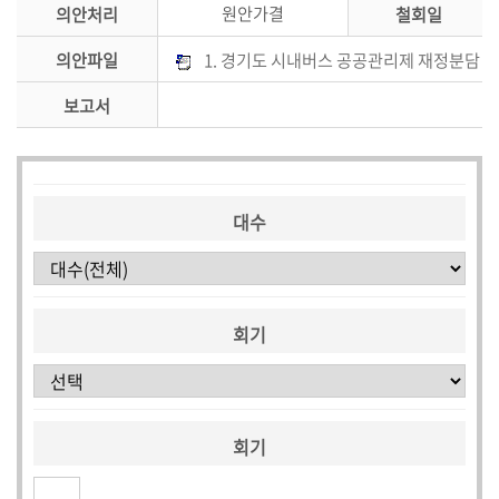
원안가결
의안처리
철회일
의
의안파일
1. 경기도 시내버스 공공관리제 재정분담 구
안
검
보고서
색
대수
회기
회기