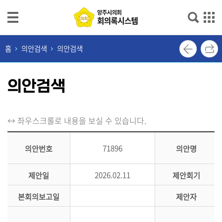
본문으로 바로가기
메인메뉴 바로가기
최
홈
의안검색
의안검색
근
회
의안검색
의
록
단
↔ 좌우스크롤로 내용을 보실 수 있습니다.
순
검
71896
의안번호
의안명
색
2026.02.11
제안일
제안회기
상
세
본회의보고일
제안자
검
색