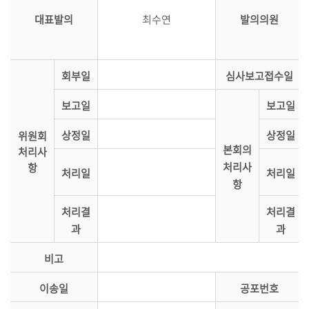
대표발의
최수연
발의의원
시
정
질
문/
회부일
심사보고접수일
답
보고일
보고일
변
상정일
상정일
위원회
5
본회의
처리사
분
처리사
항
처리일
처리일
자
항
유
발
처리결
처리결
언
과
과
부
비고
록
이송일
공포번호
검
색