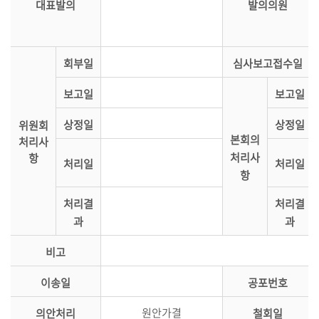
대표발의
발의의원
시
정
질
회부일
심사보고접수일
문/
답
보고일
보고일
변
상정일
상정일
위원회
본회의
처리사
5
처리사
항
분
처리일
처리일
항
자
유
처리결
처리결
발
과
과
언
비고
부
록
이송일
공포번호
검
원안가결
의안처리
철회일
색