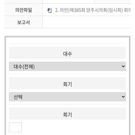
의안파일
2. 의안)제385회 양주시의회(임시회) 회의
의
안
보고서
검
색
대수
회기
회기