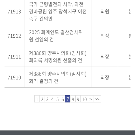
국가 균형발전의 시작, 과천
71913
경마공원 양주 광석지구 이전
의원
본
촉구 건의안
2025 회계연도 결산검사위
71912
의장
본
원 선임의 건
제386회 양주시의회(임시회)
71911
의장
본
회의록 서명의원 선출의 건
제386회 양주시의회(임시회)
71910
의장
본
회기 결정의 건
1
2
3
4
5
6
7
8
9
10
>
>>