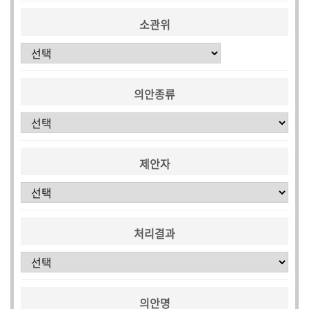
소관위
의안종류
제안자
처리결과
의안명