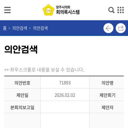
본문으로 바로가기
메인메뉴 바로가기
최
홈
의안검색
의안검색
근
회
의안검색
의
록
단
↔ 좌우스크롤로 내용을 보실 수 있습니다.
순
검
71893
의안번호
의안명
색
2026.02.02
제안일
제안회기
상
본회의보고일
제안자
세
검
색