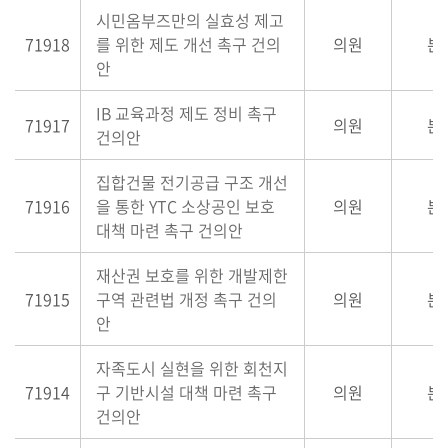
시민옴부즈만의 실효성 제고
71918
를 위한 제도 개선 촉구 건의
의원
본
안
IB 교육과정 제도 정비 촉구
71917
의원
본
건의안
집합건물 전기공급 구조 개선
71916
을 통한 YTC 소상공인 보호
의원
본
대책 마련 촉구 건의안
재산권 보호를 위한 개발제한
71915
구역 관련법 개정 촉구 건의
의원
본
안
자족도시 실현을 위한 회천지
71914
구 기반시설 대책 마련 촉구
의원
본
건의안